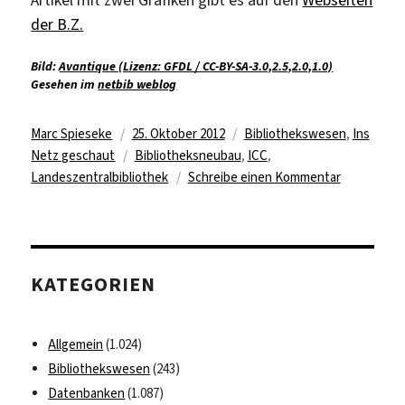
Artikel mit zwei Grafiken gibt es auf den
Webseiten
der B.Z.
Bild:
Avantique (Lizenz: GFDL / CC-BY-SA-3.0,2.5,2.0,1.0)
Gesehen im
netbib weblog
Autor
Veröffentlicht
Kategorien
Marc Spieseke
25. Oktober 2012
Bibliothekswesen
,
Ins
am
Schlagwörter
Netz geschaut
Bibliotheksneubau
,
ICC
,
zu
Landeszentralbibliothek
Schreibe einen Kommentar
ICC
als
Bibliothek?
KATEGORIEN
Allgemein
(1.024)
Bibliothekswesen
(243)
Datenbanken
(1.087)