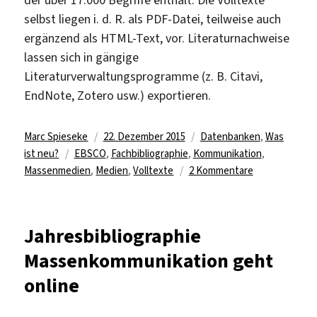
der über 17.000 Begriffe enthält. Die Volltexte
selbst liegen i. d. R. als PDF-Datei, teilweise auch
ergänzend als HTML-Text, vor. Literaturnachweise
lassen sich in gängige
Literaturverwaltungsprogramme (z. B. Citavi,
EndNote, Zotero usw.) exportieren.
Autor
Veröffentlicht
Kategorien
Marc Spieseke
22. Dezember 2015
Datenbanken
,
Was
Schlagwörter
am
ist neu?
EBSCO
,
Fachbibliographie
,
Kommunikation
,
zu
Massenmedien
,
Medien
,
Volltexte
2 Kommentare
Aus
„Communicati
&
Jahresbibliographie
Mass
Massenkommunikation geht
Media
Complete“
online
wird
„Communicati