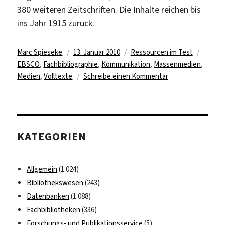
380 weiteren Zeitschriften. Die Inhalte reichen bis
ins Jahr 1915 zurück.
Autor
Veröffentlicht
Kategorien
Schlag
Marc Spieseke
13. Januar 2010
Ressourcen im Test
am
EBSCO
,
Fachbibliographie
,
Kommunikation
,
Massenmedien
,
zu
Medien
,
Volltexte
Schreibe einen Kommentar
„Communication
&
Mass
Media
KATEGORIEN
Complete“
im
Test
Allgemein
(1.024)
Bibliothekswesen
(243)
Datenbanken
(1.088)
Fachbibliotheken
(336)
Forschungs- und Publikationsservice
(5)