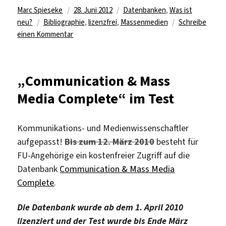
Autor
Veröffentlicht
Kategorien
Marc Spieseke
28. Juni 2012
Datenbanken
,
Was ist
Schlagwörter
am
neu?
Bibliographie
,
lizenzfrei
,
Massenmedien
Schreibe
zu
einen Kommentar
Jahresbibliographie
Massenkommunikation
geht
„Communication & Mass
online
Media Complete“ im Test
Kommunikations- und Medienwissenschaftler
aufgepasst!
Bis zum 12. März 2010
besteht für
FU-Angehörige ein kostenfreier Zugriff auf die
Datenbank
Communication & Mass Media
Complete
.
Die Datenbank wurde ab dem 1. April 2010
lizenziert und der Test wurde bis Ende März