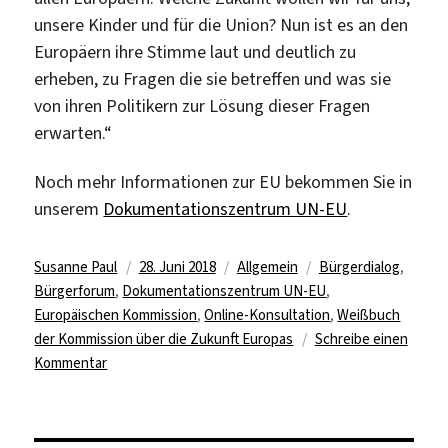
unsere Kinder und für die Union? Nun ist es an den
Europäern ihre Stimme laut und deutlich zu
erheben, zu Fragen die sie betreffen und was sie
von ihren Politikern zur Lösung dieser Fragen
erwarten.“
Noch mehr Informationen zur EU bekommen Sie in
unserem
Dokumentationszentrum UN-EU
.
Autor
Veröffentlicht
Kategorien
Schlagwörter
Susanne Paul
28. Juni 2018
Allgemein
Bürgerdialog
,
am
Bürgerforum
,
Dokumentationszentrum UN-EU
,
Europäischen Kommission
,
Online-Konsultation
,
Weißbuch
der Kommission über die Zukunft Europas
Schreibe einen
zu
Kommentar
12
Fragen
zur