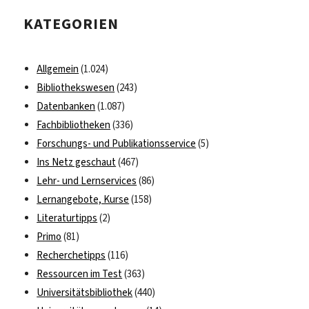
Zukunft
KATEGORIEN
Europas
Allgemein
(1.024)
Bibliothekswesen
(243)
Datenbanken
(1.087)
Fachbibliotheken
(336)
Forschungs- und Publikationsservice
(5)
Ins Netz geschaut
(467)
Lehr- und Lernservices
(86)
Lernangebote, Kurse
(158)
Literaturtipps
(2)
Primo
(81)
Recherchetipps
(116)
Ressourcen im Test
(363)
Universitätsbibliothek
(440)