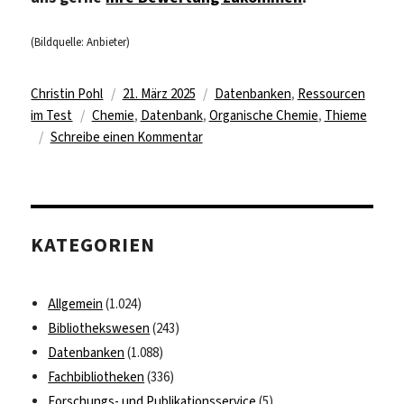
(Bildquelle: Anbieter)
Autor
Veröffentlicht
Kategorien
Christin Pohl
21. März 2025
Datenbanken
,
Ressourcen
Schlagwörter
am
im Test
Chemie
,
Datenbank
,
Organische Chemie
,
Thieme
zu
Schreibe einen Kommentar
Testzugriff
für
„Science
of
KATEGORIEN
Synthesis“
Allgemein
(1.024)
Bibliothekswesen
(243)
Datenbanken
(1.088)
Fachbibliotheken
(336)
Forschungs- und Publikationsservice
(5)