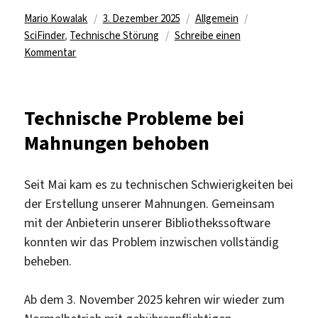
Autor
Veröffentlicht
Kategorien
Schlagwörter
Mario Kowalak
3. Dezember 2025
Allgemein
am
SciFinder
,
Technische Störung
Schreibe einen
zu
Kommentar
Zugriff
auf
SciFinder
Technische Probleme bei
vorübergehend
Mahnungen behoben
nicht
möglich
Seit Mai kam es zu technischen Schwierigkeiten bei
der Erstellung unserer Mahnungen. Gemeinsam
mit der Anbieterin unserer Bibliothekssoftware
konnten wir das Problem inzwischen vollständig
beheben.
Ab dem 3. November 2025 kehren wir wieder zum