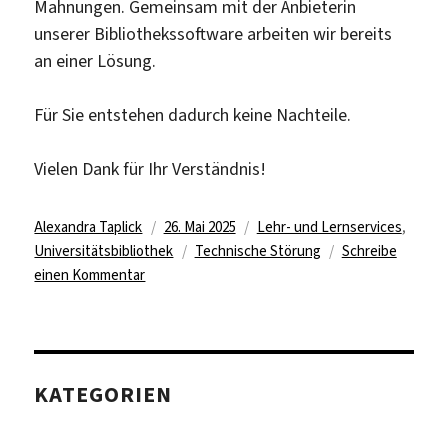
Mahnungen. Gemeinsam mit der Anbieterin
unserer Bibliothekssoftware arbeiten wir bereits
an einer Lösung.
Für Sie entstehen dadurch keine Nachteile.
Vielen Dank für Ihr Verständnis!
Autor
Veröffentlicht
Kategorien
Alexandra Taplick
26. Mai 2025
Lehr- und Lernservices
,
am
Schlagwörter
Universitätsbibliothek
Technische Störung
Schreibe
zu
einen Kommentar
Technische
Probleme
bei
Mahnungen
KATEGORIEN