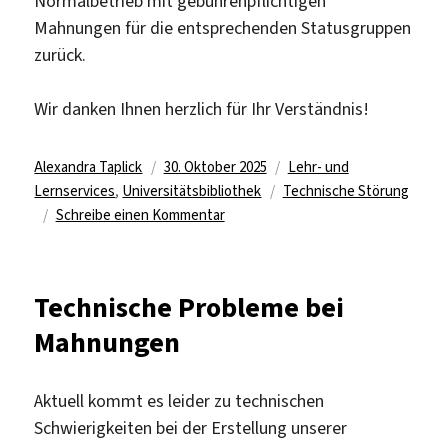
Normalbetrieb mit gebührenpflichtigen
Mahnungen für die entsprechenden Statusgruppen
zurück.
Wir danken Ihnen herzlich für Ihr Verständnis!
Autor
Veröffentlicht
Kategorien
Alexandra Taplick
30. Oktober 2025
Lehr- und
am
Schlagwörter
Lernservices
,
Universitätsbibliothek
Technische Störung
zu
Schreibe einen Kommentar
Technische
Probleme
bei
Technische Probleme bei
Mahnungen
Mahnungen
behoben
Aktuell kommt es leider zu technischen
Schwierigkeiten bei der Erstellung unserer