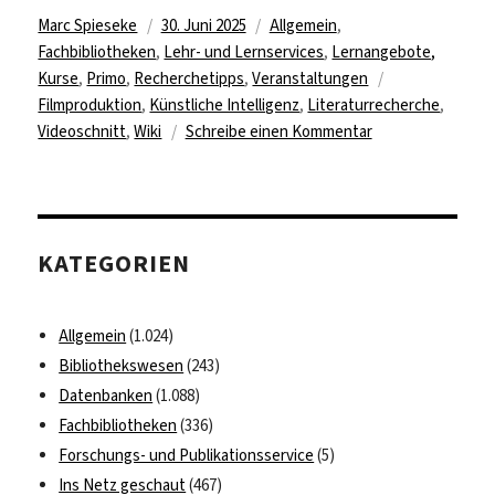
Autor
Veröffentlicht
Kategorien
Marc Spieseke
30. Juni 2025
Allgemein
,
am
Fachbibliotheken
,
Lehr- und Lernservices
,
Lernangebote,
Schlagwörter
Kurse
,
Primo
,
Recherchetipps
,
Veranstaltungen
Filmproduktion
,
Künstliche Intelligenz
,
Literaturrecherche
,
zu
Videoschnitt
,
Wiki
Schreibe einen Kommentar
Wochenvorschau
der
Universitätsbibli
–
KATEGORIEN
für
alle,
die
Allgemein
(1.024)
mehr
Bibliothekswesen
(243)
wissen
Datenbanken
(1.088)
wollen!
Fachbibliotheken
(336)
Forschungs- und Publikationsservice
(5)
Ins Netz geschaut
(467)