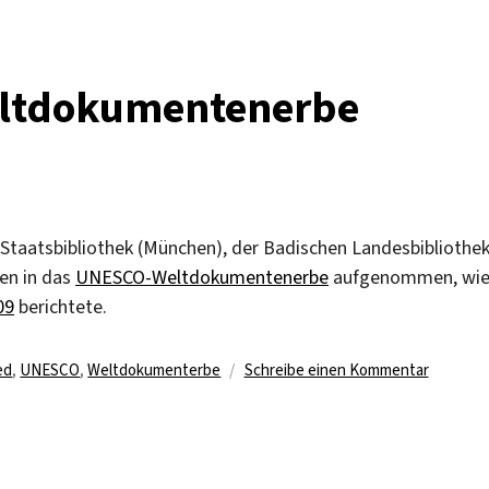
eltdokumentenerbe
 Staatsbibliothek (München), der Badischen Landesbibliothe
den in das
UNESCO-Weltdokumentenerbe
aufgenommen, wi
09
berichtete.
r
zu
ed
,
UNESCO
,
Weltdokumenterbe
Schreibe einen Kommentar
Nibelung
in
Weltdok
aufgen