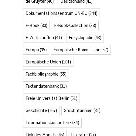
de Gruyter
(40)
Deutschland
(41)
Dokumentationszentrum UN-EU
(344)
E-Book
(80)
E-Book-Collection
(38)
E-Zeitschriften
(41)
Enzyklopädie
(43)
Europa
(35)
Europäische Kommission
(57)
Europäische Union
(101)
Fachbibliographie
(55)
Faktendatenbank
(31)
Freie Universität Berlin
(51)
Geschichte
(167)
Großbritannien
(31)
Informationskompetenz
(34)
Link des Monats
(45)
Literatur
(27)