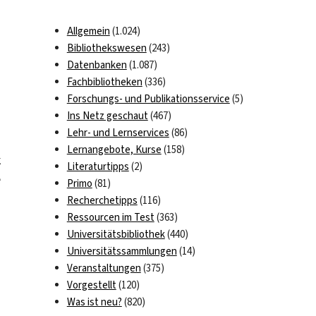
Allgemein
(1.024)
Bibliothekswesen
(243)
Datenbanken
(1.087)
Fachbibliotheken
(336)
Forschungs- und Publikationsservice
(5)
Ins Netz geschaut
(467)
Lehr- und Lernservices
(86)
Lernangebote, Kurse
(158)
k
Literaturtipps
(2)
e
Primo
(81)
Recherchetipps
(116)
Ressourcen im Test
(363)
Universitätsbibliothek
(440)
Universitätssammlungen
(14)
enlied
Veranstaltungen
(375)
Vorgestellt
(120)
umentenerbe
Was ist neu?
(820)
ommen