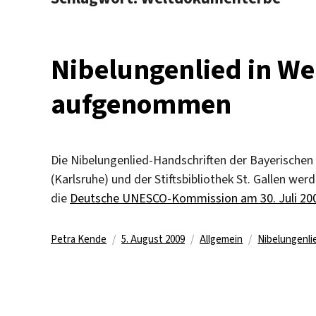
Nibelungenlied in W
aufgenommen
Die Nibelungenlied-Handschriften der Bayerischen
(Karlsruhe) und der Stiftsbibliothek St. Gallen wer
die
Deutsche UNESCO-Kommission am 30. Juli 20
Autor
Veröffentlicht
Kategorien
Schlagwörte
Petra Kende
5. August 2009
Allgemein
Nibelungenli
am