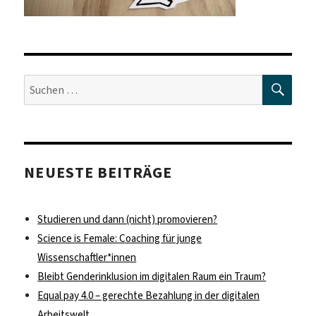
SUC
Suche
nach:
NEUESTE BEITRÄGE
Studieren und dann (nicht) promovieren?
Science is Female: Coaching für junge
Wissenschaftler*innen
Bleibt Genderinklusion im digitalen Raum ein Traum?
Equal pay 4.0 – gerechte Bezahlung in der digitalen
Arbeitswelt