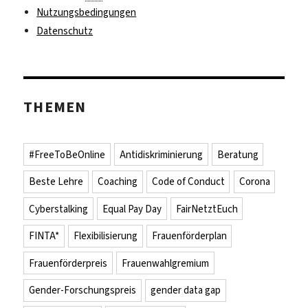
Nutzungsbedingungen
Datenschutz
THEMEN
#FreeToBeOnline
Antidiskriminierung
Beratung
Beste Lehre
Coaching
Code of Conduct
Corona
Cyberstalking
Equal Pay Day
FairNetztEuch
FINTA*
Flexibilisierung
Frauenförderplan
Frauenförderpreis
Frauenwahlgremium
Gender-Forschungspreis
gender data gap