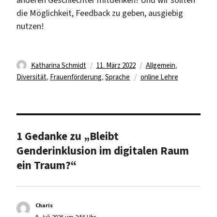
die Möglichkeit, Feedback zu geben, ausgiebig
nutzen!
Autor
Veröffentlicht
Kategorien
Katharina Schmidt
11. März 2022
Allgemein
,
am
Schlagwörter
Diversität
,
Frauenförderung
,
Sprache
online Lehre
1 Gedanke zu „Bleibt
Genderinklusion im digitalen Raum
ein Traum?“
Charis
sagt: