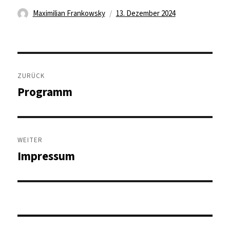
Autor
Veröffentlicht
Maximilian Frankowsky
13. Dezember 2024
am
Beitragsnavigation
ZURÜCK
Programm
Vorheriger
Beitrag:
WEITER
Impressum
Nächster
Beitrag: