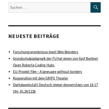
SUC
Suche
nach:
NEUESTE BEITRÄGE
Forschungsergebnisse meet Wim Wenders
Grundschulpädagogik der FU hat einen von fünf Berliner
Open Roberta Coding Hubs
EU-Projekt Film – A language without borders
Kooperation mit dem GRIPS Theater
Digitalwerkstatt Deutsch: immer donnerstags von 16-17
Uhr, KL24/122b