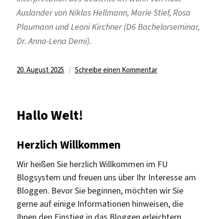
Ausländer von Niklas Hellmann, Marie Stief, Rosa
Plaumann und Leoni Kirchner (D6 Bachelorseminar,
Dr. Anna-Lena Demi).
Veröffentlicht
zu
20. August 2025
Schreibe einen Kommentar
am
Was
fehlt
dem
Hallo Welt!
Leben,
wenn
da
Herzlich Willkommen
keine
Wir heißen Sie herzlich Willkommen im FU
Sprache
ist?
Blogsystem und freuen uns über Ihr Interesse am
Bloggen. Bevor Sie beginnen, möchten wir Sie
gerne auf einige Informationen hinweisen, die
Ihnen den Einstieg in das Bloggen erleichtern