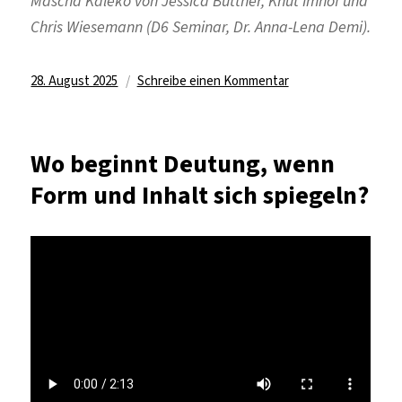
Mascha Kaléko von Jessica Büttner, Knut Imhof und
Chris Wiesemann (D6 Seminar, Dr. Anna-Lena Demi).
Veröffentlicht
zu
28. August 2025
Schreibe einen Kommentar
am
Wie
sprechen
Bilder
Wo beginnt Deutung, wenn
und
Form und Inhalt sich spiegeln?
Beats,
wenn
alte
Gedichte
von
neuen
Träumen
erzählen?