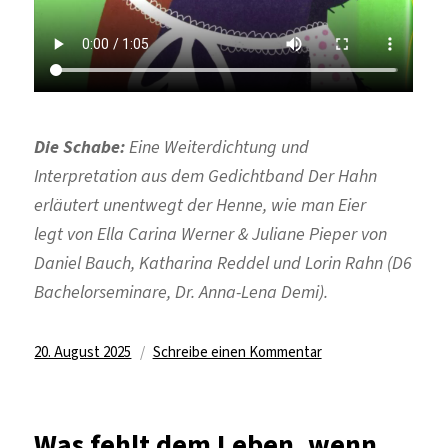
Die Schabe:
Eine Weiterdichtung und
Interpretation aus dem Gedichtband
Der Hahn
erläutert unentwegt der Henne, wie man Eier
legt
von Ella Carina Werner & Juliane Pieper von
Daniel Bauch, Katharina Reddel und Lorin Rahn (D6
Bachelorseminare, Dr. Anna-Lena Demi).
Veröffentlicht
zu
20. August 2025
Schreibe einen Kommentar
am
Wie
weit
kann
Was fehlt dem Leben, wenn
ein