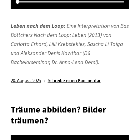
Leben nach dem Loop:
Eine Interpretation von Bas
Böttchers
Nach dem Loop: Leben
(2013) von
Carlotta Erhard, Lilli Krebstekies, Sascha Li Taiga
und Aleksander Denis Kawthar (D6
Bachelorseminar, Dr. Anna-Lena Demi).
Veröffentlicht
zu
20. August 2025
Schreibe einen Kommentar
am
Wo
beginnt
Deutung,
Träume abbilden? Bilder
wenn
träumen?
Form
und
Inhalt