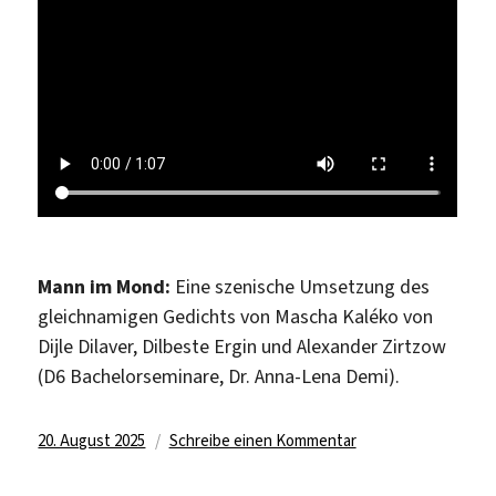
sich
spiegeln?
Mann im Mond:
Eine szenische Umsetzung des
gleichnamigen Gedichts von Mascha Kaléko von
Dijle Dilaver, Dilbeste Ergin und Alexander Zirtzow
(D6 Bachelorseminare, Dr. Anna-Lena Demi).
Veröffentlicht
zu
20. August 2025
Schreibe einen Kommentar
am
Träume
abbilden?