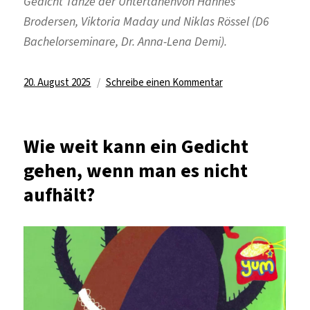
Gedicht
Tänze der Untertanen
von Hannes
Brodersen, Viktoria Maday und Niklas Rössel (D6
Bachelorseminare, Dr. Anna-Lena Demi).
Veröffentlicht
zu
20. August 2025
Schreibe einen Kommentar
am
Wer
führt?
Text,
Wie weit kann ein Gedicht
Stimme,
gehen, wenn man es nicht
Füße
oder
aufhält?
der
Takt?