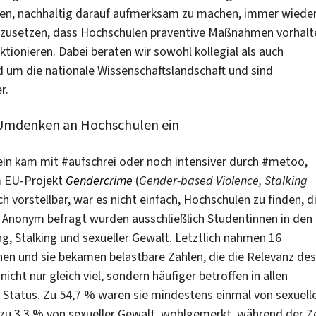
auen, nachhaltig darauf aufmerksam zu machen, immer wiede
einzusetzen, dass Hochschulen präventive Maßnahmen vorhalt
ionieren. Dabei beraten wir sowohl kollegial als auch
d um die nationale Wissenschaftslandschaft und sind
r.
 Umdenken an Hochschulen ein
in kam mit #aufschrei oder noch intensiver durch #metoo,
m EU-Projekt
Gendercrime
(
Gender-based Violence, Stalking
 vorstellbar, war es nicht einfach, Hochschulen zu finden, d
 Anonym befragt wurden ausschließlich Studentinnen in den
ng, Stalking und sexueller Gewalt. Letztlich nahmen 16
ehen und sie bekamen belastbare Zahlen, die die Relevanz des
ht nur gleich viel, sondern häufiger betroffen in allen
 Status. Zu 54,7 % waren sie mindestens einmal von sexuell
 zu 3,3 % von sexueller Gewalt, wohlgemerkt, während der Z