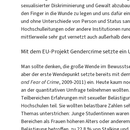
sexualisierter Diskriminierung und Gewalt abzub
den Finger in die Wunde zu legen und uns dafür 
und ohne Unterschiede von Person und Status sankt
Hochschulleitungen oder andere Institutionen run
mittlerweile sehr gut vernetzt auch außerhalb dere
Mit dem EU-Projekt Gendercrime setzte ein
Man sollte denken, die große Wende im Bewusstse
aber der erste Wendepunkt setzte bereits mit de
and Fear of Crime
, 2009-2011) ein. Heute kaum noch
an der quantitativen Umfrage teilnehmen wollten.
Teilbereichen Erfahrungen mit sexueller Belästigu
Hochschulen teil. Sie wollten belastbare Zahlen s
Themas unterstrichen: Junge Studentinnen waren nic
Bereichen als Frauen höheren Alters oder anderem
Belästigung betroffen, zu 22,8 % von Stalking und