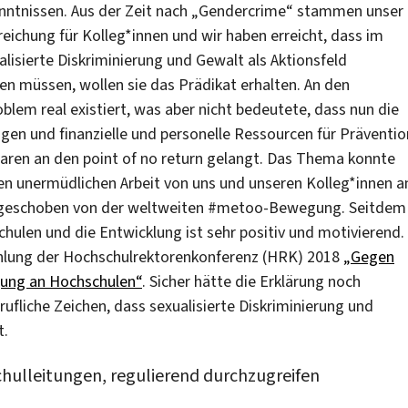
nntnissen. Aus der Zeit nach „Gendercrime“ stammen unser
ichung für Kolleg*innen und wir haben erreicht, dass im
isierte Diskriminierung und Gewalt als Aktionsfeld
n müssen, wollen sie das Prädikat erhalten. An den
lem real existiert, was aber nicht bedeutete, dass nun die
en und finanzielle und personelle Ressourcen für Präventio
 waren an den point of no return gelangt. Das Thema konnte
ren unermüdlichen Arbeit von uns und unseren Kolleg*innen a
ngeschoben von der weltweiten #metoo-Bewegung. Seitdem
len und die Entwicklung ist sehr positiv und motivierend.
ehlung der Hochschulrektorenkonferenz (HRK) 2018
„Gegen
igung an Hochschulen“
. Sicher hätte die Erklärung noch
rufliche Zeichen, dass sexualisierte Diskriminierung und
t.
hulleitungen, regulierend durchzugreifen