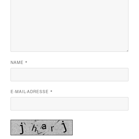
NAME
*
E-MAIL-ADRESSE
*