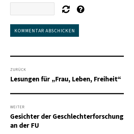
Beitragsnavigation
ZURÜCK
Lesungen für „Frau, Leben, Freiheit“
Vorheriger
Beitrag:
WEITER
Gesichter der Geschlechterforschung
Nächster
Beitrag:
an der FU