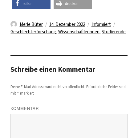
teilen
drucken
Autor
Veröffentlicht
Kategorien
Schlagwör
Merle Büter
14. Dezember 2022
Informiert
am
Geschlechterforschung
,
Wissenschaftlerinnen
,
Studierende
Schreibe einen Kommentar
Deine E-Mail-Adresse wird nicht veröffentlicht.
Erforderliche Felder sind
*
mit
markiert
KOMMENTAR