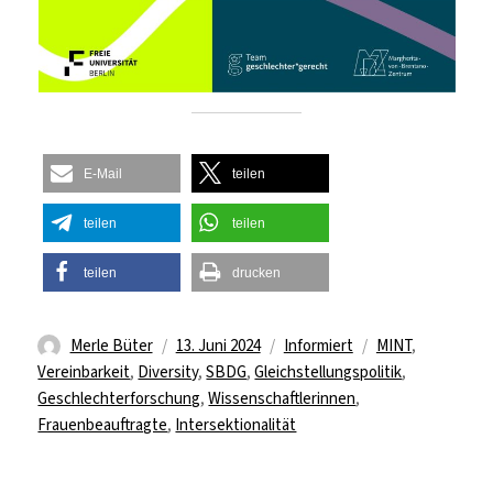
E-Mail
teilen
teilen
teilen
teilen
drucken
Autor
Veröffentlicht
Kategorien
Schlagwörter
Merle Büter
13. Juni 2024
Informiert
MINT
,
am
Vereinbarkeit
,
Diversity
,
SBDG
,
Gleichstellungspolitik
,
Geschlechterforschung
,
Wissenschaftlerinnen
,
Frauenbeauftragte
,
Intersektionalität