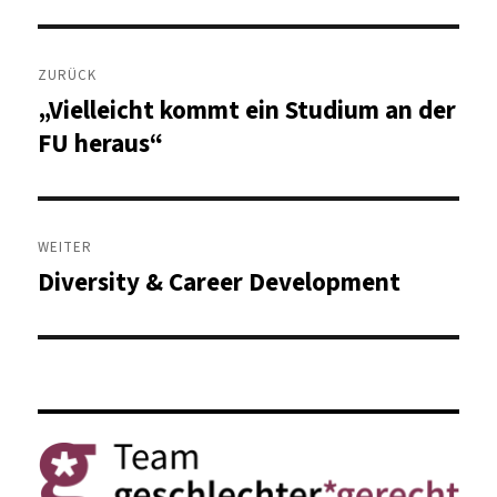
Beitragsnavigation
ZURÜCK
„Vielleicht kommt ein Studium an der
Vorheriger
Beitrag:
FU heraus“
WEITER
Diversity & Career Development
Nächster
Beitrag: