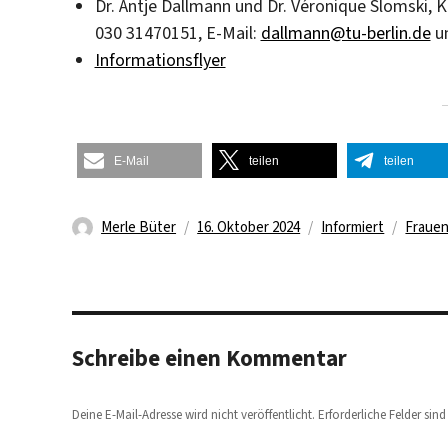
Dr. Antje Dallmann und Dr. Véronique Slomski, 
030 31470151, E-Mail:
dallmann@tu-berlin.de
u
Informationsflyer
E-Mail
teilen
teilen
Autor
Veröffentlicht
Kategorien
Schlag
Merle Büter
16. Oktober 2024
Informiert
Fraue
am
Schreibe einen Kommentar
Deine E-Mail-Adresse wird nicht veröffentlicht.
Erforderliche Felder sin