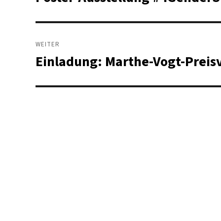
Beitrag:
WEITER
Einladung: Marthe-Vogt-Preis
Nächster
Beitrag: