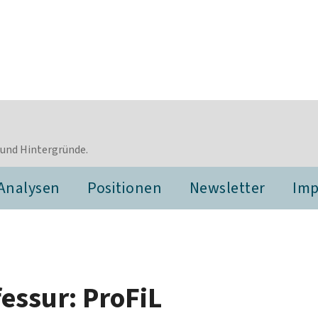
 und Hintergründe.
Analysen
Positionen
Newsletter
Im
essur: ProFiL