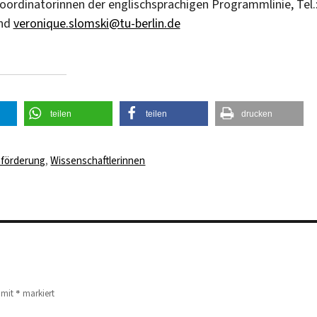
Koordinatorinnen der englischsprachigen Programmlinie, Tel.
nd
veronique.slomski@tu-berlin.de
teilen
teilen
drucken
wörter
nförderung
,
Wissenschaftlerinnen
*
d mit
markiert