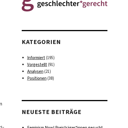
KATEGORIEN
Informiert
(195)
Vorgestellt
(91)
Analysen
(21)
Positionen
(38)
em
NEUESTE BEITRÄGE
gs-
Feminism Now! Preisträger*innen gesucht