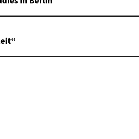
dies in Berlin
eit“