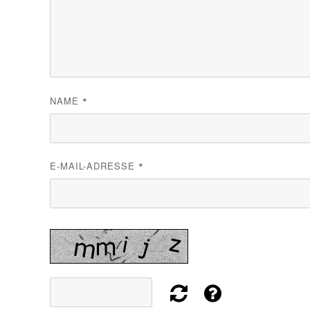
NAME
*
E-MAIL-ADRESSE
*