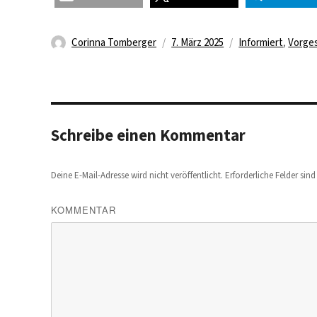
Autor
Veröffentlicht
Kategorien
Corinna Tomberger
7. März 2025
Informiert
,
Vorges
am
Schreibe einen Kommentar
Deine E-Mail-Adresse wird nicht veröffentlicht.
Erforderliche Felder sin
KOMMENTAR