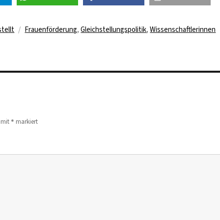
Schlagwörter
tellt
Frauenförderung
,
Gleichstellungspolitik
,
Wissenschaftlerinnen
*
d mit
markiert