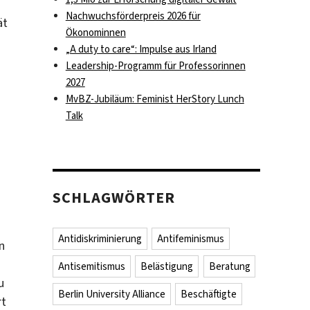
Nachwuchsförderpreis 2026 für
ät
Ökonominnen
„A duty to care“: Impulse aus Irland
Leadership-Programm für Professorinnen
2027
MvBZ-Jubiläum: Feminist HerStory Lunch
Talk
SCHLAGWÖRTER
Antidiskriminierung
Antifeminismus
n
Antisemitismus
Belästigung
Beratung
u
Berlin University Alliance
Beschäftigte
rt