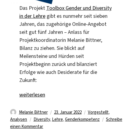
Das Projekt
Toolbox Gender und Diversity
in der Lehre
gibt es nunmehr seit sieben
Jahren, das zugehörige Online-Angebot
seit gut fünf Jahren – Anlass für
Projektkoordinatorin Melanie Bittner,
Bilanz zu ziehen. Sie blickt auf
Meilensteine und Hürden seit
Projektbeginn zurück und bilanziert
Erfolge wie auch Desiderate für die
Zukunft:
„Die Toolbox wird 7 – eine Bilanz zum Geburtstag“
weiterlesen
Autor
Veröffentlicht
Kategorien
Melanie Bittner
23. Januar 2022
Vorgestellt
,
Schlagwörter
am
Analysen
Diversity
,
Lehre
,
Genderkompetenz
Schreibe
zu
einen Kommentar