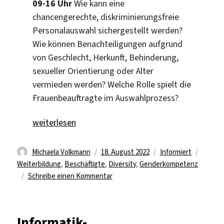
09-16 Uhr
Wie kann eine
chancengerechte, diskriminierungsfreie
Personalauswahl sichergestellt werden?
Wie können Benachteiligungen aufgrund
von Geschlecht, Herkunft, Behinderung,
sexueller Orientierung oder Alter
vermieden werden? Welche Rolle spielt die
Frauenbeauftragte im Auswahlprozess?
„Personalauswahl: gender- & diversitygerecht“
weiterlesen
Autor
Veröffentlicht
Kategorien
Schlag
Michaela Volkmann
18. August 2022
Informiert
am
Weiterbildung
,
Beschäftigte
,
Diversity
,
Genderkompetenz
zu
Schreibe einen Kommentar
Personalauswahl:
gender-
&
Informatik-
diversitygerecht