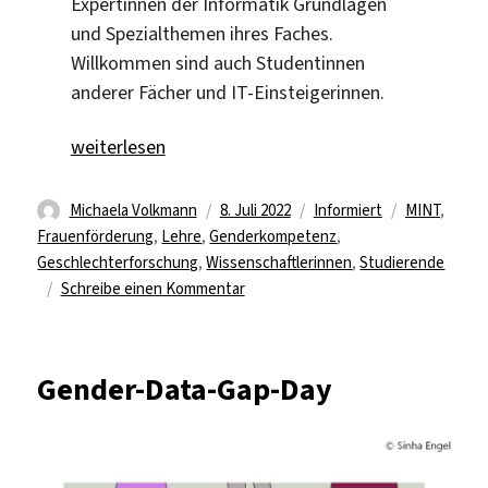
Expertinnen der Informatik Grundlagen
und Spezialthemen ihres Faches.
Willkommen sind auch Studentinnen
anderer Fächer und IT-Einsteigerinnen.
„Informatik-Sommeruniversität für Frauen“
weiterlesen
Autor
Veröffentlicht
Kategorien
Schlagwörte
Michaela Volkmann
8. Juli 2022
Informiert
MINT
,
am
Frauenförderung
,
Lehre
,
Genderkompetenz
,
Geschlechterforschung
,
Wissenschaftlerinnen
,
Studierende
zu
Schreibe einen Kommentar
Informatik-
Sommeruniversität
für
Gender-Data-Gap-Day
Frauen