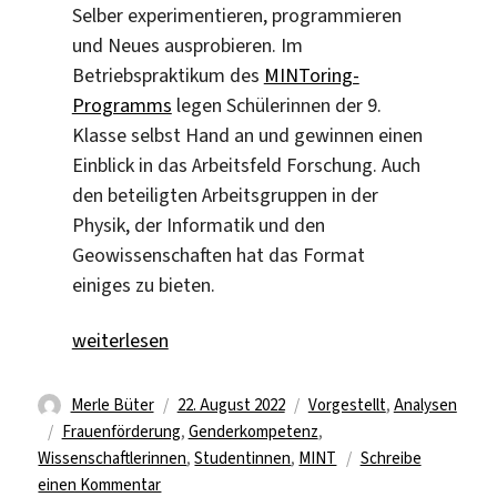
Selber experimentieren, programmieren
und Neues ausprobieren. Im
Betriebspraktikum des
MINToring-
Programms
legen Schülerinnen der 9.
Klasse selbst Hand an und gewinnen einen
Einblick in das Arbeitsfeld Forschung. Auch
den beteiligten Arbeitsgruppen in der
Physik, der Informatik und den
Geowissenschaften hat das Format
einiges zu bieten.
„MINT-Betriebspraktikum: Format mit Mehrwert“
weiterlesen
Autor
Veröffentlicht
Kategorien
Merle Büter
22. August 2022
Vorgestellt
,
Analysen
Schlagwörter
am
Frauenförderung
,
Genderkompetenz
,
Wissenschaftlerinnen
,
Studentinnen
,
MINT
Schreibe
zu
einen Kommentar