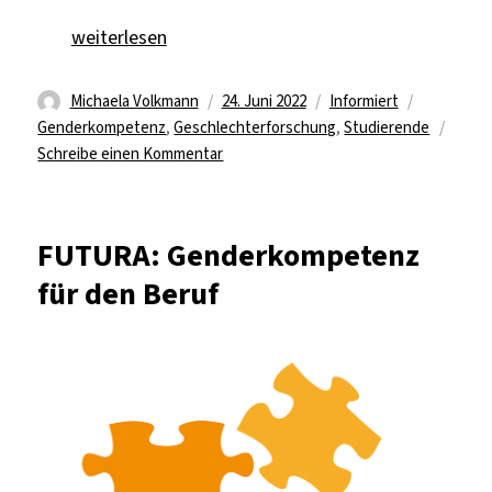
„Gender-Data-Gap-Day“
weiterlesen
Autor
Veröffentlicht
Kategorien
Schlagwör
Michaela Volkmann
24. Juni 2022
Informiert
am
Genderkompetenz
,
Geschlechterforschung
,
Studierende
zu
Schreibe einen Kommentar
Gender-
Data-
Gap-
FUTURA: Genderkompetenz
Day
für den Beruf