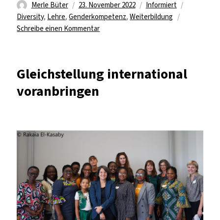
Autor
Veröffentlicht
Kategorien
Schlagwör
Merle Büter
23. November 2022
Informiert
am
Diversity
,
Lehre
,
Genderkompetenz
,
Weiterbildung
zu
Schreibe einen Kommentar
Beschäftigte*r
für
die
Gleichstellung international
Toolbox
voranbringen
gesucht