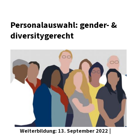
MINT-
Betriebspraktikum:
Format
Personalauswahl: gender- &
mit
diversitygerecht
Mehrwert
Weiterbildung: 13. September 2022 |