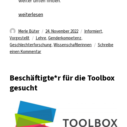
weiter unten finden.
„Invitation: inauguration lecture by Kathrin Zippel“
weiterlesen
Autor
Veröffentlicht
Kategorien
Merle Büter
24. November 2022
Informiert
,
Schlagwörter
am
Vorgestellt
Lehre
,
Genderkompetenz
,
Geschlechterforschung
,
Wissenschaftlerinnen
Schreibe
zu
einen Kommentar
Invitation:
inauguration
lecture
Beschäftigte*r für die Toolbox
by
gesucht
Kathrin
Zippel