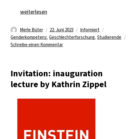
„Die Toolbox sucht studentische Verstärkung!“
weiterlesen
Autor
Veröffentlicht
Kategorien
Schlagwörter
Merle Büter
22. Juni 2023
Informiert
am
Genderkompetenz
,
Geschlechterforschung
,
Studierende
zu
Schreibe einen Kommentar
Die
Toolbox
sucht
Invitation: inauguration
studentische
lecture by Kathrin Zippel
Verstärkung!