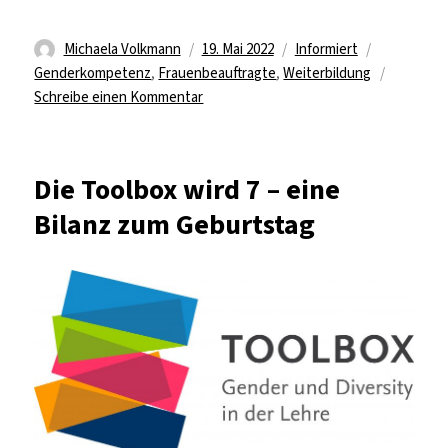
Autor
Veröffentlicht
Kategorien
Schlagwört
Michaela Volkmann
19. Mai 2022
Informiert
am
Genderkompetenz
,
Frauenbeauftragte
,
Weiterbildung
zu
Schreibe einen Kommentar
FUTURA:
Genderkompetenz
für
Die Toolbox wird 7 – eine
den
Bilanz zum Geburtstag
Beruf