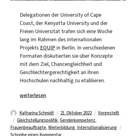
Delegationen der University of Cape
Coast, der Kenyatta University und der
Freien Universität trafen sich eine Woche
lang im Rahmen des internationalen
Projekts
EQUIP
in Berlin. In verschiedenen
Formaten diskutierten sie über Konzepte
mit dem Ziel, Chancengleichheit und
Geschlechtergerechtigkeit an ihren
Hochschulen nachhaltig zu etablieren.
„Gleichstellung international voranbringen“
weiterlesen
Autor
Veröffentlicht
Kategorien
Katharina Schmidt
21. Oktober 2022
Vorgestellt
Schlagwörter
am
Gleichstellungspolitik
,
Genderkompetenz
,
Frauenbeauftragte
,
Weiterbildung
,
Internationalisierung
zu
Schreibe einen Kommentar