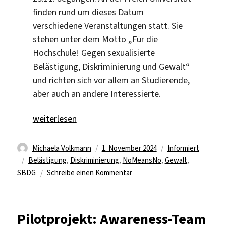
finden rund um dieses Datum
verschiedene Veranstaltungen statt. Sie
stehen unter dem Motto „Für die
Hochschule! Gegen sexualisierte
Belästigung, Diskriminierung und Gewalt“
und richten sich vor allem an Studierende,
aber auch an andere Interessierte.
„Aktionstage gegen sexualisierte Übergriffe“
weiterlesen
Autor
Veröffentlicht
Kategorien
Michaela Volkmann
1. November 2024
Informiert
Schlagwörter
am
Belästigung
,
Diskriminierung
,
NoMeansNo
,
Gewalt
,
zu
SBDG
Schreibe einen Kommentar
Aktionstage
gegen
sexualisierte
Pilotprojekt: Awareness-Team
Übergriffe