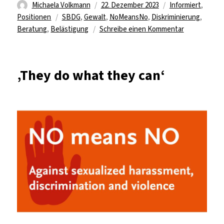
Autor
Veröffentlicht
Kategorien
Michaela Volkmann
22. Dezember 2023
Informiert
,
Schlagwörter
am
Positionen
SBDG
,
Gewalt
,
NoMeansNo
,
Diskriminierung
,
zu
Beratung
,
Belästigung
Schreibe einen Kommentar
„Wir
dürfen
Betroffene
‚They do what they can‘
nicht
allein
lassen“