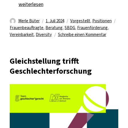
„„Die FU als fürsorgliche Arbeitgeberin““
weiterlesen
Autor
Veröffentlicht
Kategorien
Schla
Merle Büter
1. Juli 2024
Vorgestellt
,
Positionen
am
Frauenbeauftragte
,
Beratung
,
SBDG
,
Frauenförderung
,
zu
Vereinbarkeit
,
Diversity
Schreibe einen Kommentar
„Die
FU
als
Gleichstellung trifft
fürsorgliche
Geschlechterforschung
Arbeitgeber