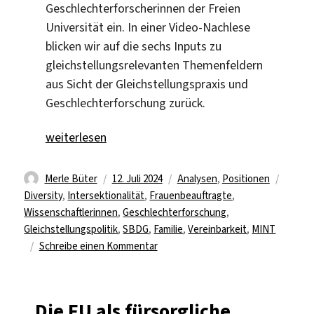
Geschlechterforscherinnen der Freien
Universität ein. In einer Video-Nachlese
blicken wir auf die sechs Inputs zu
gleichstellungsrelevanten Themenfeldern
aus Sicht der Gleichstellungspraxis und
Geschlechterforschung zurück.
„Rückblick: OpenMic-Veranstaltung“
weiterlesen
Autor
Veröffentlicht
Kategorien
Schlag
Merle Büter
12. Juli 2024
Analysen
,
Positionen
am
Diversity
,
Intersektionalität
,
Frauenbeauftragte
,
Wissenschaftlerinnen
,
Geschlechterforschung
,
Gleichstellungspolitik
,
SBDG
,
Familie
,
Vereinbarkeit
,
MINT
zu
Schreibe einen Kommentar
Rückblick:
OpenMic-
Veranstaltung
„Die FU als fürsorgliche