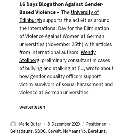
16 Days Blogathon Against Gender-
Based Violence –
The
University of
Edinburgh
supports the activities around
the International Day for the Elimination
of Violence Against Women at German
universities (November 25th) with articles
from international authors.
Wendy
Stollberg
, preliminary consultant in cases
of bullying and stalking at FU, wrote about
how gender equality officers support
victim-survivors of sexual harassment and
violence at German universities.
„‚They do what they can‘“
weiterlesen
Autor
Veröffentlicht
Kategorien
Schlagwört
Merle Büter
8. Dezember 2023
Positionen
am
Belästigung
,
SBDG
,
Gewalt
,
NoMeansNo
,
Beratung
,