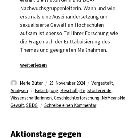
Nachwuchsgruppenleiterin. Wann und wie
erstmals eine Auseinandersetzung um
sexualisierte Gewalt an Hochschulen
aufkam ist ebenso Teil ihrer Forschung wie
die Frage nach der Enttabuisierung des
Themas und geeigneten Maßnahmen.
„„Wir müssen das Problem benennen!““
weiterlesen
Autor
Veröffentlicht
Kategorien
Merle Büter
25. November 2024
Vorgestellt
,
Schlagwörter
am
Analysen
Belästigung
,
Beschäftigte
,
Studierende
,
Wissenschaftlerinnen
,
Geschlechterforschung
,
NoMeansNo
,
zu
Gewalt
,
SBDG
Schreibe einen Kommentar
„Wir
müssen
das
Aktionstage gegen
Problem