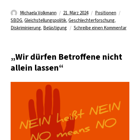
Autor
Veröffentlicht
Kategorien
Schlagwö
Michaela Volkmann
21. März 2024
Positionen
am
SBDG
,
Gleichstellungspolitik
,
Geschlechterforschung
,
zu
Diskriminierung
,
Belästigung
Schreibe einen Kommentar
Gering
Sisyph
„Wir dürfen Betroffene nicht
allein lassen“