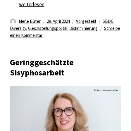
„Neue Regelungen für Chancengleichheit (1)“
weiterlesen
Autor
Veröffentlicht
Kategorien
Schlagwörter
Merle Büter
29. April 2024
Vorgestellt
SBDG
,
am
Diversity
,
Gleichstellungspolitik
,
Diskriminierung
Schreibe
zu
einen Kommentar
Neue
Regelungen
für
Geringgeschätzte
Chancengleichheit
Sisyphosarbeit
(1)