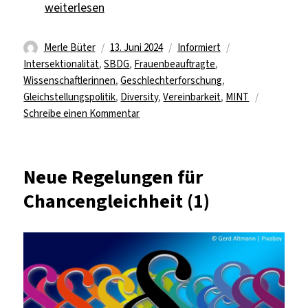
„Gleichstellung trifft Geschlechterforschung“
weiterlesen
Autor
Veröffentlicht
Kategorien
Schlagwörter
Merle Büter
13. Juni 2024
Informiert
am
Intersektionalität
,
SBDG
,
Frauenbeauftragte
,
Wissenschaftlerinnen
,
Geschlechterforschung
,
Gleichstellungspolitik
,
Diversity
,
Vereinbarkeit
,
MINT
zu
Schreibe einen Kommentar
Gleichstellung
trifft
Geschlechterforschung
Neue Regelungen für
Chancengleichheit (1)