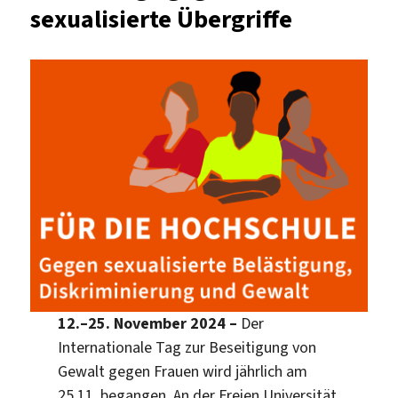
sexualisierte Übergriffe
benennen!“
12.–25. November 2024 –
Der
Internationale Tag zur Beseitigung von
Gewalt gegen Frauen wird jährlich am
25.11. begangen. An der Freien Universität