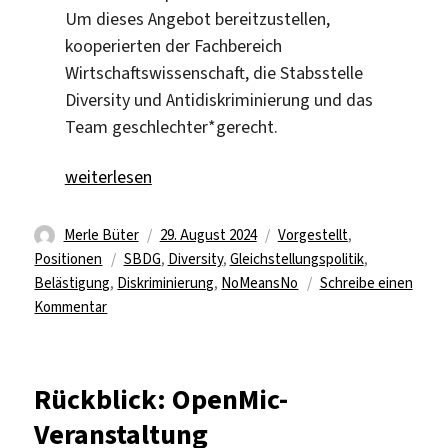
Um dieses Angebot bereitzustellen,
kooperierten der Fachbereich
Wirtschaftswissenschaft, die Stabsstelle
Diversity und Antidiskriminierung und das
Team geschlechter*gerecht.
„Pilotprojekt: Awareness-Team beim Sommerfest“
weiterlesen
Autor
Veröffentlicht
Kategorien
Merle Büter
29. August 2024
Vorgestellt
,
Schlagwörter
am
Positionen
SBDG
,
Diversity
,
Gleichstellungspolitik
,
Belästigung
,
Diskriminierung
,
NoMeansNo
Schreibe einen
zu
Kommentar
Pilotprojekt:
Awareness-
Team
Rückblick: OpenMic-
beim
Veranstaltung
Sommerfest