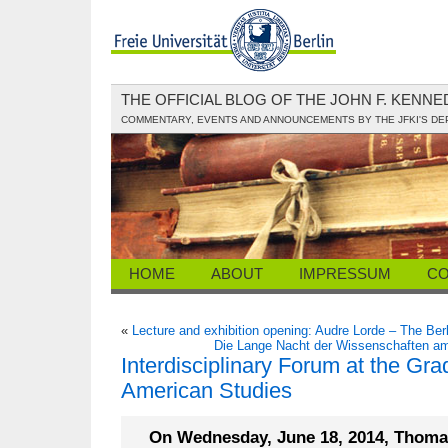
THE OFFICIAL BLOG OF THE JOHN F. KENN
COMMENTARY, EVENTS AND ANNOUNCEMENTS BY THE JFKI'S D
HOME
ABOUT
IMPRESSUM
CO
«
Lecture and exhibition opening: Audre Lorde – The Ber
Die Lange Nacht der Wissenschaften am
Interdisciplinary Forum at the Gr
American Studies
On Wednesday, June 18, 2014, Thomas