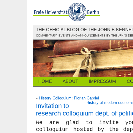
THE OFFICIAL BLOG OF THE JOHN F. KENN
COMMENTARY, EVENTS AND ANNOUNCEMENTS BY THE JFKI'S D
HOME
ABOUT
IMPRESSUM
CO
«
History Colloquium: Florian Gabriel
History of modern economi
Invitation to
research colloquium dept. of polit
We are glad to invite yo
colloquium hosted by the dep