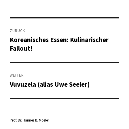
Beitragsnavigation
ZURÜCK
Koreanisches Essen: Kulinarischer
Vorheriger
Beitrag:
Fallout!
WEITER
Vuvuzela (alias Uwe Seeler)
Nächster
Beitrag:
Prof. Dr. Hannes B. Mosler