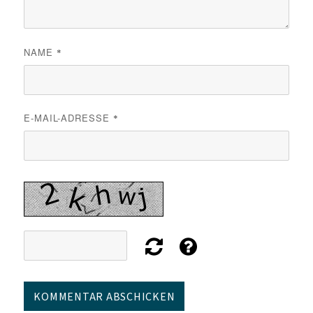
NAME
*
E-MAIL-ADRESSE
*