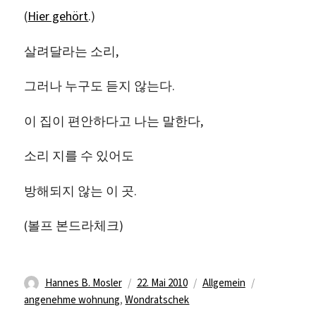
(
Hier gehört
.)
살려달라는 소리,
그러나 누구도 듣지 않는다.
이 집이 편안하다고 나는 말한다,
소리 지를 수 있어도
방해되지 않는 이 곳.
(볼프 본드라체크)
Autor
Veröffentlicht
Kategorien
Schlagwörte
Hannes B. Mosler
22. Mai 2010
Allgemein
am
angenehme wohnung
,
Wondratschek