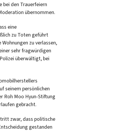
te bei den Trauerfeiern
 Moderation übernommen.
ass eine
ßlich zu Toten geführt
re Wohnungen zu verlassen,
einer sehr fragwürdigen
lizei überwältigt, bei
tomobilherstellers
f seinem persönlichen
er Roh Moo Hyun-Stiftung
rlaufen gebracht.
itt zwar, dass politische
r Entscheidung gestanden