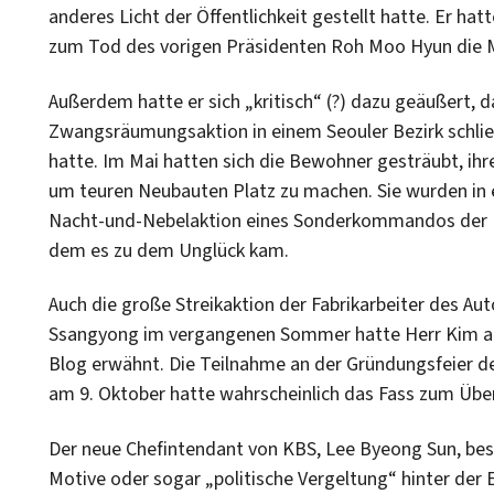
anderes Licht der Öffentlichkeit gestellt hatte. Er hat
zum Tod des vorigen Präsidenten Roh Moo Hyun die
Außerdem hatte er sich „kritisch“ (?) dazu geäußert, d
Zwangsräumungsaktion in einem Seouler Bezirk schlie
hatte. Im Mai hatten sich die Bewohner gesträubt, ih
um teuren Neubauten Platz zu machen. Sie wurden in 
Nacht-und-Nebelaktion eines Sonderkommandos der Po
dem es zu dem Unglück kam.
Auch die große Streikaktion der Fabrikarbeiter des Au
Ssangyong im vergangenen Sommer hatte Herr Kim au
Blog erwähnt. Die Teilnahme an der Gründungsfeier d
am 9. Oktober hatte wahrscheinlich das Fass zum Übe
Der neue Chefintendant von KBS, Lee Byeong Sun, bestr
Motive oder sogar „politische Vergeltung“ hinter de