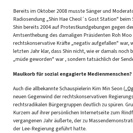
Bereits im Oktober 2008 musste Sänger und Moderato
Radiosendung „Shin Hae Cheol´s Gost Station“ beim 
Shin bereits 2004 auf Protestkundgebungen gegen den
Amtsenthebung des damaligen Präsidenten Roh Moo 
rechtskonservative Kräfte „negativ aufgefallen“ war, w
letzten Jahr klar, dass Shin nicht, wie er damals noch
„müde geworden“ war , sondern tatsächlich der Sender
Maulkorb für sozial engagierte Medienmenschen?
Auch die allbekannte Schauspielerin Kim Min Seon („
O
neuen Gegenwind der rechtskonservativen Regierung
rechtsradikalen Bürgergruppen deutlich zu spüren. Grun
Kurzem auf ihrer persönlichen Internetseite zum Rind
vergangenen Jahr äußerte, der zu Massendemonstrati
der Lee-Regierung geführt hatte.