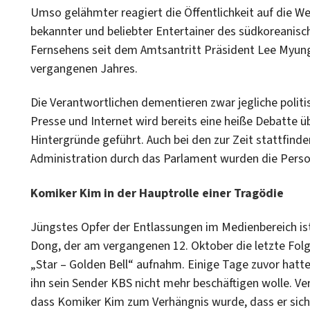
Umso gelähmter reagiert die Öffentlichkeit auf die W
bekannter und beliebter Entertainer des südkoreanis
Fernsehens seit dem Amtsantritt Präsident Lee Myun
vergangenen Jahres.
Die Verantwortlichen dementieren zwar jegliche politi
Presse und Internet wird bereits eine heiße Debatte ü
Hintergründe geführt. Auch bei den zur Zeit stattfin
Administration durch das Parlament wurden die Perso
Komiker Kim in der Hauptrolle einer Tragödie
Jüngstes Opfer der Entlassungen im Medienbereich ist
Dong, der am vergangenen 12. Oktober die letzte Fol
„Star – Golden Bell“ aufnahm. Einige Tage zuvor hatte
ihn sein Sender KBS nicht mehr beschäftigen wolle. V
dass Komiker Kim zum Verhängnis wurde, dass er sich in