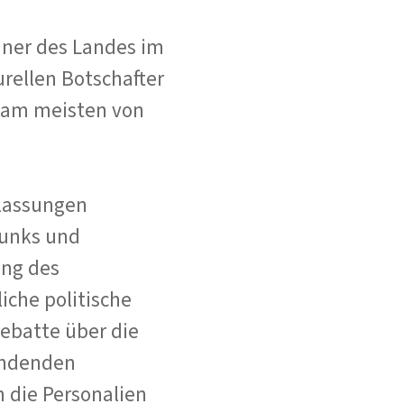
iner des Landes im
urellen Botschafter
t am meisten von
tlassungen
funks und
ang des
iche politische
Debatte über die
findenden
 die Personalien