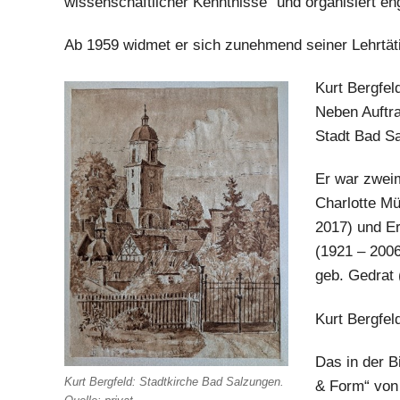
wissenschaftlicher Kenntnisse“ und organisiert en
Ab 1959 widmet er sich zunehmend seiner Lehrtäti
Kurt Bergfel
Neben Auftra
Stadt Bad Sa
Er war zweim
Charlotte Mü
2017) und Er
(1921 – 2006
geb. Gedrat 
Kurt Bergfel
Das in der B
Kurt Bergfeld: Stadtkirche Bad Salzungen.
& Form“ von 