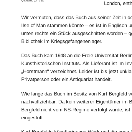
Quelle: privat
London, enth
Wir vermuten, dass das Buch aus seiner Zeit in d
Ilse of Man stammen könnte – es ist in Englisch u
unten rechts ein Stück ausgeschnitten worden – gg
Bibliothek im Kriegsgefangenenlager.
Das Buch kam 1948 an die Freie Universität Berlin 
Kunsthistorischen Instituts. Als Lieferant ist im I
„Horstmann“ verzeichnet. Leider ist bis jetzt unkla
Privatperson oder ein Antiquariat handelt.
Wie lange das Buch im Besitz von Kurt Bergfeld war
nachvollziehbar. Da kein weiterer Eigentümer im B
Bergfeld nicht vom NS-Regime verfolgt wurde, ist
eingestuft.
Kurt Bergfelds künstlerisches Werk und die noch f