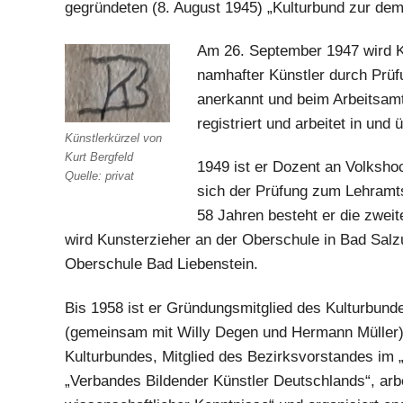
gegründeten (8. August 1945) „Kulturbund zur de
Am 26. September 1947 wird Ku
namhafter Künstler durch Prü
anerkannt und beim Arbeitsam
registriert und arbeitet in und
Künstlerkürzel von
Kurt Bergfeld
1949 ist er Dozent an Volksho
Quelle: privat
sich der Prüfung zum Lehramt
58 Jahren besteht er die zwei
wird Kunsterzieher an der Oberschule in Bad Salz
Oberschule Bad Liebenstein.
Bis 1958 ist er Gründungsmitglied des Kulturbund
(gemeinsam mit Willy Degen und Hermann Müller),
Kulturbundes, Mitglied des Bezirksvorstandes im „
„Verbandes Bildender Künstler Deutschlands“, arbe