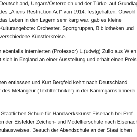
Deutschland, Ungarn/Österreich und der Türkei auf Grundla
des „Aliens Restriction Act“ von 1914, festgehalten. Obwohl
das Leben in den Lagern sehr karg war, gab es kleine
Kulturangebote: Orchester, Sportgruppen, Bibliotheken und
verschiedene Künstlerkreise.
h ebenfalls internierten (Professor) L.(udwig) Zullo aus Wien
gt sich in England an einer Ausstellung und erhält einen Preis
nen entlassen und Kurt Bergfeld kehrt nach Deutschland
f des Melangeur (Textiltechniker) in der Kammgarnspinnerei
r Staatlichen Schule für Handwerkskunst Eisenach bei Prof.
n der Eisfelder Zeichen- und Modellierschule nach Eisenac
hulausweises, Besuch der Abendschule an der Staatlichen