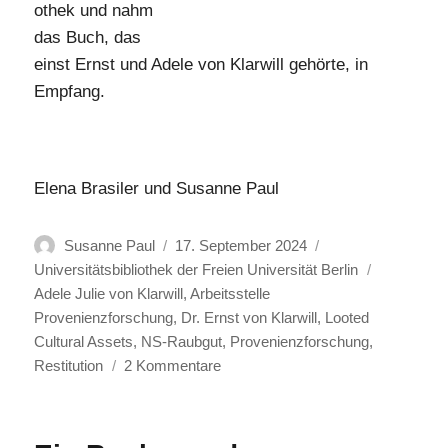
othek und nahm
das Buch, das
einst Ernst und Adele von Klarwill gehörte, in
Empfang.
Elena Brasiler und Susanne Paul
Autor
Veröffentlicht
Kategorien
Susanne Paul
17. September 2024
am
Schlagwör
Universitätsbibliothek der Freien Universität Berlin
Adele Julie von Klarwill
,
Arbeitsstelle
Provenienzforschung
,
Dr. Ernst von Klarwill
,
Looted
Cultural Assets
,
NS-Raubgut
,
Provenienzforschung
,
zu
Restitution
2 Kommentare
Dr.
jur.
Ernst