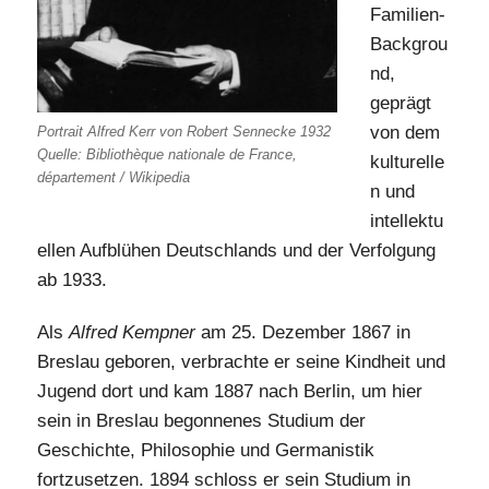
Familien-
Backgrou
nd,
geprägt
von dem
Portrait Alfred Kerr von Robert Sennecke 1932
Quelle: Bibliothèque nationale de France,
kulturelle
département / Wikipedia
n und
intellektu
ellen Aufblühen Deutschlands und der Verfolgung
ab 1933.
Als
Alfred Kempner
am 25. Dezember 1867 in
Breslau geboren, verbrachte er seine Kindheit und
Jugend dort und kam 1887 nach Berlin, um hier
sein in Breslau begonnenes Studium der
Geschichte, Philosophie und Germanistik
fortzusetzen. 1894 schloss er sein Studium in