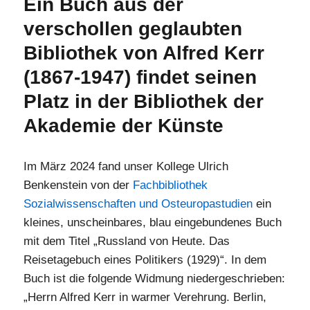
Ein Buch aus der
und
verschollen geglaubten
Adele
von
Bibliothek von Alfred Kerr
Klarwill
(1867-1947) findet seinen
Platz in der Bibliothek der
Akademie der Künste
Im März 2024 fand unser Kollege Ulrich
Benkenstein von der
Fachbibliothek
Sozialwissenschaften und Osteuropastudien
ein
kleines, unscheinbares, blau eingebundenes Buch
mit dem Titel „Russland von Heute. Das
Reisetagebuch eines Politikers (1929)“. In dem
Buch ist die folgende Widmung niedergeschrieben:
„Herrn Alfred Kerr in warmer Verehrung. Berlin,