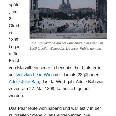
später
, am
2.
Oktob
er
1899
Foto: Votivkirche am Maximilianplatz in Wien um
began
1900 Quelle: Wikipedia, License: Public domain
n für
Ernst
von Klarwill ein neuer Lebensabschnitt, als er in
der
Votivkirche in Wien
der damals 23-jährigen
Adele Julie Bab
, das Ja-Wort gab. Adele Bab war
zuvor, am 27. Mai 1899, katholisch getauft
worden.
Das Paar lebte wohlhabend und war aktiv in der
kulturellen Szene Wiens eingebunden. Sie