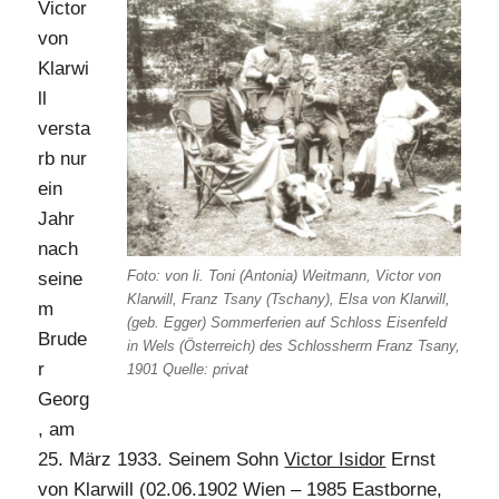
Victor
von
Klarwi
ll
versta
rb nur
ein
Jahr
nach
Foto: von li. Toni (Antonia) Weitmann, Victor von
seine
Klarwill, Franz Tsany (Tschany), Elsa von Klarwill,
m
(geb. Egger) Sommerferien auf Schloss Eisenfeld
Brude
in Wels (Österreich) des Schlossherrn Franz Tsany,
r
1901 Quelle: privat
Georg
, am
25. März 1933. Seinem Sohn
Victor Isidor
Ernst
von Klarwill (02.06.1902 Wien – 1985 Eastborne,