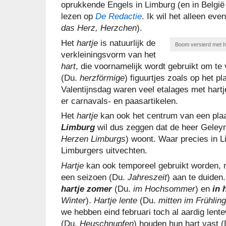
oprukkende Engels in Limburg (en in België
lezen op
De Redactie
. Ik wil het alleen ev
das Herz, Herzchen
).
Het
hartje
is natuurlijk de
Boom versierd met h
verkleiningsvorm van het
hart
, die voornamelijk wordt gebruikt om te
(Du.
herzförmige
) figuurtjes zoals op het p
Valentijnsdag waren veel etalages met hartj
er carnavals- en paasartikelen.
Het
hartje
kan ook het centrum van een pla
Limburg
wil dus zeggen dat de heer Geley
Herzen Limburgs
) woont. Waar precies in 
Limburgers uitvechten.
Hartje
kan ook temporeel gebruikt worden,
een seizoen (Du.
Jahreszeit
) aan te duiden
hartje zomer
(Du.
im Hochsommer
) en
in 
Winter
).
Hartje lente
(Du.
mitten i
m Frühling
we hebben eind februari toch al aardig len
(Du.
Heuschnupfen
) houden hun hart vast 