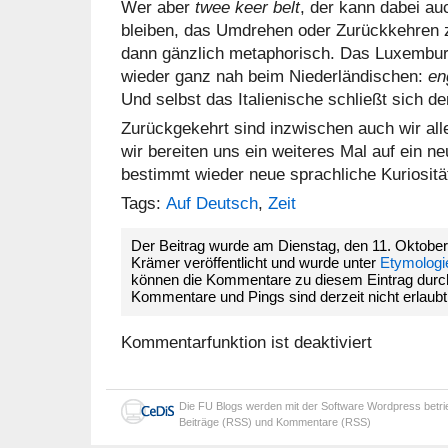
Wer aber
twee keer belt
, der kann dabei au
bleiben, das Umdrehen oder Zurückkehren zu
dann gänzlich metaphorisch. Das Luxemburg
wieder ganz nah beim Niederländischen:
en
Und selbst das Italienische schließt sich 
Zurückgekehrt sind inzwischen auch wir al
wir bereiten uns ein weiteres Mal auf ein n
bestimmt wieder neue sprachliche Kuriosit
Tags:
Auf Deutsch
,
Zeit
Der Beitrag wurde am Dienstag, den 11. Oktober
Krämer veröffentlicht und wurde unter
Etymologi
können die Kommentare zu diesem Eintrag dur
Kommentare und Pings sind derzeit nicht erlaubt
Kommentarfunktion ist deaktiviert
Die
FU Blogs
werden mit der Software
Wordpress
betr
Beiträge (RSS)
und
Kommentare (RSS)