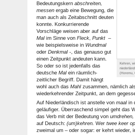
Bedeutungskern
abschreiten,
messen
ergab eine Bewegung, die
man auch als Zeitabschnitt deuten
konnte. Konkurrierende
Vorschläge weisen aber auf das
Mal
im Sinne von
Fleck
,
Punkt
–
wie beispielsweise in
Wundmal
oder
Denkmal
-, das genauso gut
einen Zeitpunkt andeuten kann.
Kehren, wie
So oder so ist jedenfalls das
niederlän
deutsche
Mal
ein räumlich-
(Horemu, 
zeitlicher Begriff. Damit hängt
wohl auch das
Mahl
zusammen, nämlich als
wiederkehrender Zeitpunkt, an dem gegesse
Auf Niederländisch ist anstelle von
maal
in 
geläufiger. Überraschend simpel geht das 
das Verb mit der Bedeutung von
umdrehen,
auf Deutsch:
(um)kehren.
Wer
twee keer o
zweimal um – oder sogar: er kehrt wieder, 