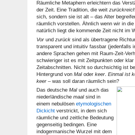
Räumliche Metaphern erleichtern das Verstä
der Zeit. Eine Tradition, die weit
zurückreich
sich, sondern sie ist alt – das Alter begrei
räumlich vorstellen. Ähnlich wenn wir in di
natürlich liegt die kommende Zeit nicht im 
Vor
und
zurück
sind als übertragene Richt
transparent und intuitiv fassbar (jedenfall
andere Sprachen gehen mit Raum-Zeit-Verh
schwieriger ist es mit Zeitpunkten oder kl
Zeitabschnitten. Nicht so durchsichtig ist b
Hintergrund von
Mal
oder
keer
.
Einmal ist 
keer
– was soll daran räumlich sein?
Das deutsche
Mal
und auch das
niederländische
maal
sind in
einem nebulösen
etymologischen
Dickicht
verstrickt, in dem sich
räumliche und zeitliche Bedeutung
gegenseitig bedingen. Eine
indogermanische Wurzel mit dem