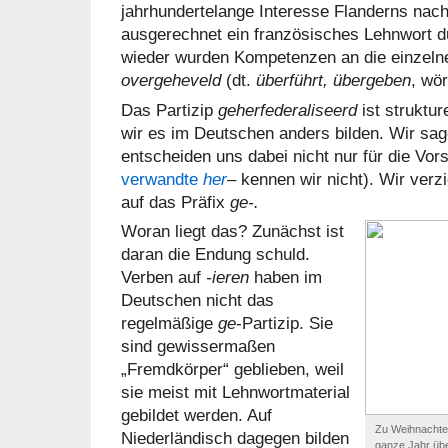
jahrhundertelange Interesse Flanderns nac
ausgerechnet ein französisches Lehnwort d
wieder wurden Kompetenzen an die einzelne
overgeheveld
(dt.
überführt, übergeben
, wör
Das Partizip
geherfederaliseerd
ist struktur
wir es im Deutschen anders bilden. Wir sa
entscheiden uns dabei nicht nur für die Vor
verwandte
her
–
kennen wir nicht). Wir verz
auf das Präfix
ge-.
Woran liegt das? Zunächst ist
daran die Endung schuld.
Verben auf
-ieren
haben im
Deutschen nicht das
regelmäßige
ge
-Partizip. Sie
sind gewissermaßen
„Fremdkörper“ geblieben, weil
sie meist mit Lehnwortmaterial
gebildet werden. Auf
Zu Weihnachten
Niederländisch dagegen bilden
ganze Jahr übe