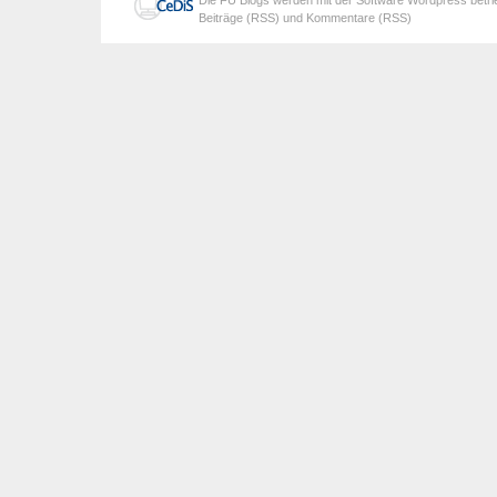
Die
FU Blogs
werden mit der Software
Wordpress
betr
Beiträge (RSS)
und
Kommentare (RSS)