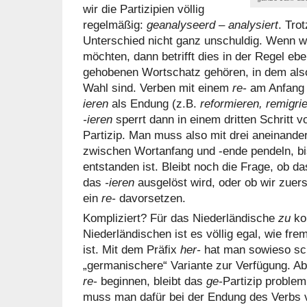
wir die Partizipien völlig
regelmäßig:
geanalyseerd – analysiert
. Tro
Unterschied nicht ganz unschuldig. Wenn w
möchten, dann betrifft dies in der Regel ebe
gehobenen Wortschatz gehören, in dem also
Wahl sind. Verben mit einem
re-
am Anfang 
ieren
als Endung (z.B.
reformieren, remigrie
-ieren
sperrt dann in einem dritten Schritt
Partizip. Man muss also mit drei aneinande
zwischen Wortanfang und -ende pendeln, bi
entstanden ist. Bleibt noch die Frage, ob d
das
-ieren
ausgelöst wird, oder ob wir zuer
ein
re-
davorsetzen.
Kompliziert? Für das Niederländische
zu
ko
Niederländischen ist es völlig egal, wie fre
ist. Mit dem Präfix
her-
hat man sowieso sc
„germanischere“ Variante zur Verfügung. Ab
re-
beginnen, bleibt das
ge-
Partizip problem
muss man dafür bei der Endung des Verbs v