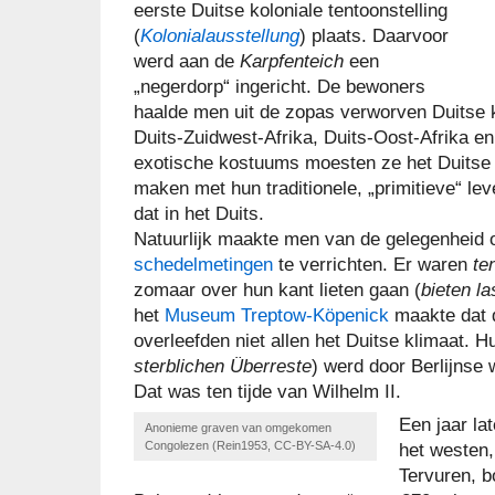
eerste Duitse koloniale tentoonstelling
(
Kolonialausstellung
) plaats. Daarvoor
werd aan de
Karpfenteich
een
„negerdorp“ ingericht. De bewoners
haalde men uit de zopas verworven Duitse 
Duits-Zuidwest-Afrika, Duits-Oost-Afrika e
exotische kostuums moesten ze het Duitse
maken met hun traditionele, „primitieve“ le
dat in het Duits.
Natuurlijk maakte men van de gelegenheid 
schedelmetingen
te verrichten. Er waren
te
zomaar over hun kant lieten gaan (
bieten l
het
Museum Treptow-Köpenick
maakte dat d
overleefden niet allen het Duitse klimaat. Hu
sterblichen Überreste
) werd door Berlijnse
Dat was ten tijde van Wilhelm II.
Een jaar la
Anonieme graven van omgekomen
Congolezen (Rein1953, CC-BY-SA-4.0)
het westen,
Tervuren, b