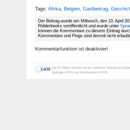
Tags:
Afrika
,
Belgien
,
Gastbeitrag
,
Geschic
Der Beitrag wurde am Mittwoch, den 10. April 
Ridderbeekx veröffentlicht und wurde unter
Spra
können die Kommentare zu diesem Eintrag dur
Kommentare und Pings sind derzeit nicht erlaubt
Kommentarfunktion ist deaktiviert
Die
FU Blogs
werden mit der Software
Wordpress
betr
Beiträge (RSS)
und
Kommentare (RSS)