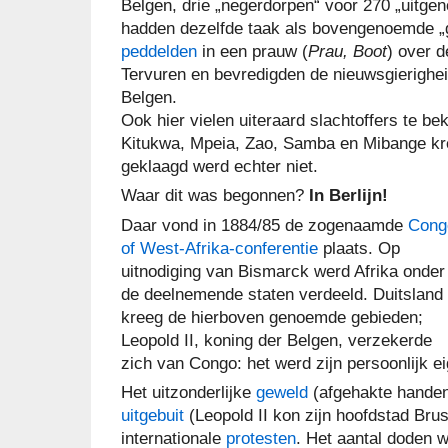
Belgen, drie „negerdorpen“ voor 270 „uitgen
hadden dezelfde taak als bovengenoemde „g
peddelden
in een prauw (
Prau,
Boot
) over d
Tervuren en bevredigden de nieuwsgierighe
Belgen.
Ook hier vielen uiteraard slachtoffers te b
Kitukwa, Mpeia, Zao, Samba en Mibange kr
geklaagd werd echter niet.
Waar dit was begonnen?
In Berlijn!
Daar vond in 1884/85 de zogenaamde
Cong
of West-Afrika-conferentie
plaats. Op
uitnodiging van Bismarck werd Afrika onder
de deelnemende staten verdeeld. Duitsland
kreeg de hierboven genoemde gebieden;
Leopold II, koning der Belgen, verzekerde
zich van Congo: het werd zijn persoonlijk 
Het uitzonderlijke
geweld
(afgehakte handen
uitgebuit
(Leopold II kon zijn hoofdstad Brus
internationale
protesten
. Het aantal doden w