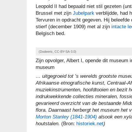
Leopold II had bepaald niet stil gezeten (
unt
Brussel met zijn
Jubelpark
verblijdde, had 
Tervuren in opdracht gegeven. Hij beleefde
stierf (december 1909) met al zijn
intacte l
Belgisch bed.
(Dodeeric, CC-BY-SA-3.0)
Zijn opvolger, Albert I, opende dit museum i
museum
… uitgegroeid tot ’s werelds grootste muse
Afrikaanse etnografische kunst, Centraal-A
muziekinstrumenten, hoofdtooien en bezit 
indrukwekkende collecties mineralen, fossie
gevarieerd overzicht van de bestaande Mid
flora. Daarnaast herbergt het museum het v
Morton Stanley (1841-1904)
alsook een xyl
houtstalen.
(Bron:
historiek.net
)