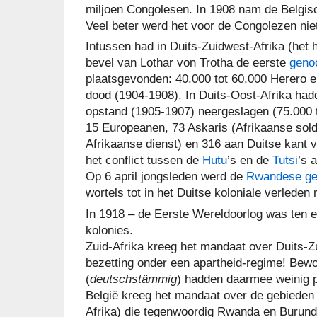
miljoen Congolesen. In 1908 nam de Belgisc
Veel beter werd het voor de Congolezen nie
Intussen had in Duits-Zuidwest-Afrika (het 
bevel van Lothar von Trotha de eerste
geno
plaatsgevonden: 40.000 tot 60.000 Herero
dood (1904-1908). In Duits-Oost-Afrika ha
opstand (1905-1907) neergeslagen (75.000 
15 Europeanen, 73 Askaris (
Afrikaanse sold
Afrikaanse dienst)
en 316 aan Duitse kant 
het conflict tussen de
Hutu
’s en de
Tutsi
’s 
Op 6 april jongsleden werd de
Rwandese ge
wortels tot in het Duitse koloniale verleden 
In 1918 – de Eerste Wereldoorlog was ten ei
kolonies.
Zuid-Afrika kreeg het mandaat over Duits-Z
bezetting onder een apartheid-regime! Bew
(
deutschstämmig
) hadden daarmee weinig 
België kreeg het mandaat over de gebieden 
Afrika) die tegenwoordig Rwanda en Burund