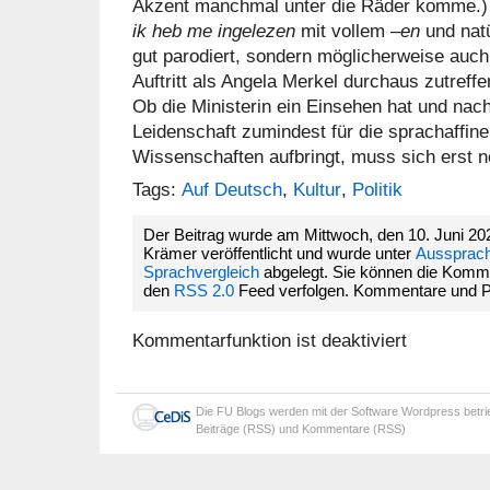
Akzent manchmal unter die Räder komme.) 
ik heb me ingelezen
mit vollem –
en
und natü
gut parodiert, sondern möglicherweise auch 
Auftritt als Angela Merkel durchaus zutreffe
Ob die Ministerin ein Einsehen hat und nac
Leidenschaft zumindest für die sprachaffin
Wissenschaften aufbringt, muss sich erst n
Tags:
Auf Deutsch
,
Kultur
,
Politik
Der Beitrag wurde am Mittwoch, den 10. Juni 20
Krämer veröffentlicht und wurde unter
Aussprac
Sprachvergleich
abgelegt. Sie können die Komm
den
RSS 2.0
Feed verfolgen. Kommentare und Pin
Kommentarfunktion ist deaktiviert
Die
FU Blogs
werden mit der Software
Wordpress
betr
Beiträge (RSS)
und
Kommentare (RSS)