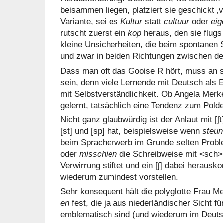
beisammen liegen, platziert sie geschickt ‚
Variante, sei es
Kultur
statt
cultuur
oder
eig
rutscht zuerst ein
kop
heraus, den sie flug
kleine Unsicherheiten, die beim spontanen 
und zwar in beiden Richtungen zwischen d
Dass man oft das Gooise R hört, muss an s
sein, denn viele Lernende mit Deutsch als
mit Selbstverständlichkeit. Ob Angela Merke
gelernt, tatsächlich eine Tendenz zum Pold
Nicht ganz glaubwürdig ist der Anlaut mit [ʃt
[st] und [sp] hat, beispielsweise wenn
steu
beim Spracherwerb im Grunde selten Prob
oder
misschien
die Schreibweise mit <sch> 
Verwirrung stiftet und ein [ʃ] dabei heraus
wiederum zumindest vorstellen.
Sehr konsequent hält die polyglotte Frau M
en
fest, die ja aus niederländischer Sicht 
emblematisch sind (und wiederum im Deuts