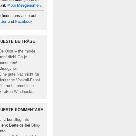
brik
Mooi Meegenomen
.
e finden uns auch auf
tter
und
Facebook
.
UESTE BEITRÄGE
De Oost – the movie
Impf dich! Ga je
boosteren!
Misogynoir
Eine gute Nachricht für
deutsche Voskuil-Fans!
Die mehrsprachigen
Straßen Windhoeks
EUESTE KOMMENTARE
Eric
bei
Blog-Info
Henk Bartelds
bei
Blog-
Info