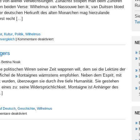
e von allerlei Verwechslungen. Zunächst stolpert man beim Zuhören
Ru
ten beiden Verse: Wilhelmus van Nassouwe ben ik, van Duitsen bloed
der deutschen Herkunft des alten Monarchen mag hierzulande
Si
rst recht […]
Twi
te
,
Kultur
,
Politik
,
Wilhelmus
für
vergleich
|
Kommentare deaktiviert
NE
Het
Wilhelmus?
agers
De
Wilhelmus?
n Bettina Noak
e politischen Wirren seiner Zeit wappnen will, dem sei die Lektüre der
Michel de Montaignes wärmstens empfohlen. Neben dem Esprit, mit
 wurden, überzeugen sie durch ihre tiefe Humanität. Sie gestehen
eines zu: seine Widersprüchlichkeit. Montaigne ist Anhänger des
…]
uf Deutsch
,
Geschichte
,
Wilhelmus
N
für
ntare deaktiviert
Ein
Kind
des
Feldlagers