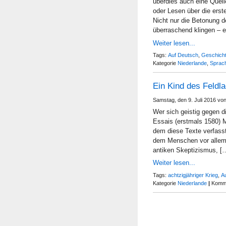
überdies auch eine Quell
oder Lesen über die ers
Nicht nur die Betonung 
überraschend klingen – e
Weiter lesen...
Tags:
Auf Deutsch
,
Geschich
Kategorie
Niederlande
,
Sprach
Ein Kind des Feldl
Samstag, den 9. Juli 2016 vo
Wer sich geistig gegen di
Essais (erstmals 1580) 
dem diese Texte verfasst
dem Menschen vor allem 
antiken Skeptizismus, [
Weiter lesen...
Tags:
achtzigjähriger Krieg
,
A
Kategorie
Niederlande
|
Komme