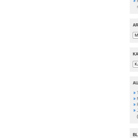
AR
Ar
KA
Ka
A
B