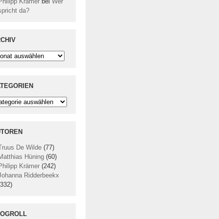
Philipp Krämer
bei
Wer
spricht da?
CHIV
chiv
TEGORIEN
tegorien
UTOREN
Truus De Wilde
(77)
Matthias Hüning
(60)
Philipp Krämer
(242)
Johanna Ridderbeekx
(332)
LOGROLL