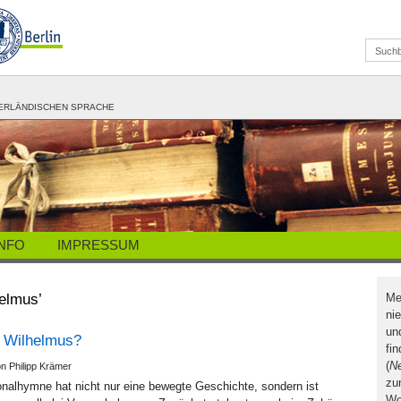
ERLÄNDISCHEN SPRACHE
INFO
IMPRESSUM
elmus’
Me
ni
un
 Wilhelmus?
fi
(
Ne
on Philipp Krämer
zu
onalhymne hat nicht nur eine bewegte Geschichte, sondern ist
Wo