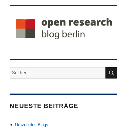
SU
Suche
nach:
NEUESTE BEITRÄGE
Umzug des Blogs