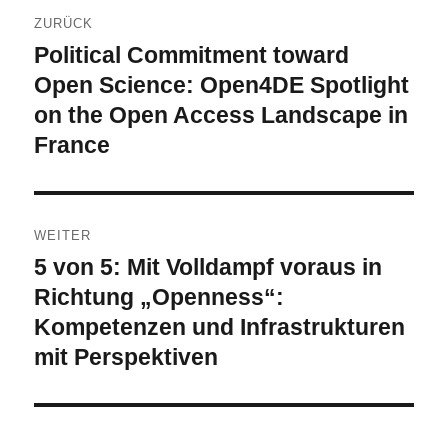
ZURÜCK
Political Commitment toward
Vorheriger
Beitrag:
Open Science: Open4DE Spotlight
on the Open Access Landscape in
France
WEITER
5 von 5: Mit Volldampf voraus in
Nächster
Beitrag:
Richtung „Openness“:
Kompetenzen und Infrastrukturen
mit Perspektiven