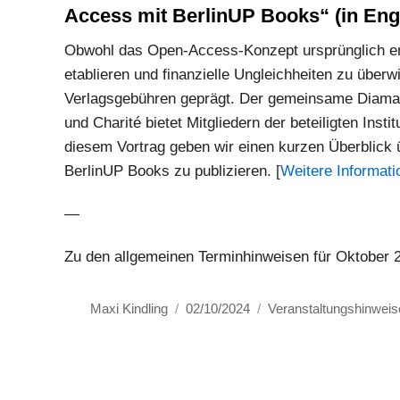
Access mit BerlinUP Books“ (in Engl
Obwohl das Open-Access-Konzept ursprünglich en
etablieren und finanzielle Ungleichheiten zu überw
Verlagsgebühren geprägt. Der gemeinsame Diaman
und Charité bietet Mitgliedern der beteiligten Inst
diesem Vortrag geben wir einen kurzen Überblick ü
BerlinUP Books zu publizieren. [
Weitere Informati
—
Zu den allgemeinen Terminhinweisen für Oktober 
Autor
Veröffentlicht
Kategorien
Maxi Kindling
02/10/2024
Veranstaltungshinweis
am