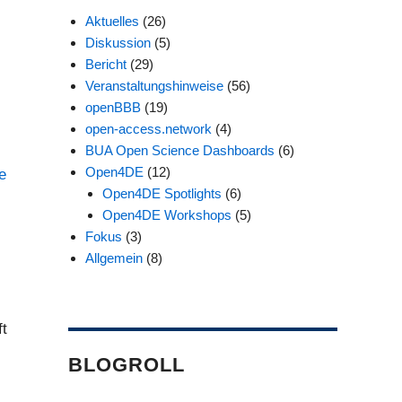
Aktuelles
(26)
Diskussion
(5)
Bericht
(29)
Veranstaltungshinweise
(56)
openBBB
(19)
open-access.network
(4)
BUA Open Science Dashboards
(6)
Open4DE
(12)
e
Open4DE Spotlights
(6)
Open4DE Workshops
(5)
Fokus
(3)
Allgemein
(8)
ft
BLOGROLL