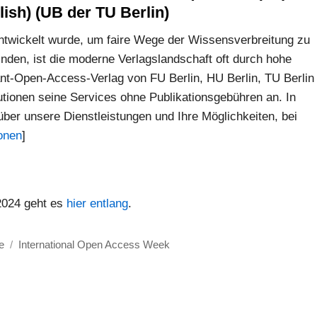
ish) (UB der TU Berlin)
twickelt wurde, um faire Wege der Wissensverbreitung zu
inden, ist die moderne Verlagslandschaft oft durch hohe
t-Open-Access-Verlag von FU Berlin, HU Berlin, TU Berlin
itutionen seine Services ohne Publikationsgebühren an. In
ber unsere Dienstleistungen und Ihre Möglichkeiten, bei
onen
]
2024 geht es
hier entlang
.
Schlagwörter
e
International Open Access Week