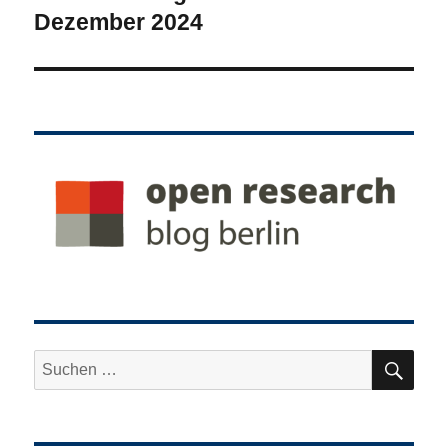
Beitrag:
Dezember 2024
SU
Suche
nach: