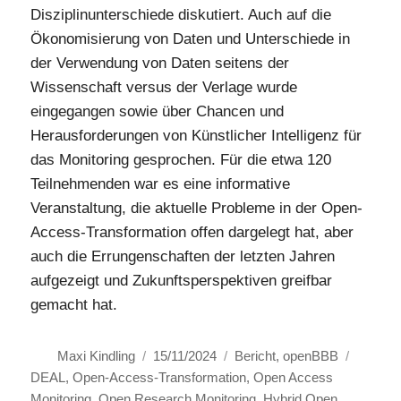
Disziplinunterschiede diskutiert. Auch auf die
Ökonomisierung von Daten und Unterschiede in
der Verwendung von Daten seitens der
Wissenschaft versus der Verlage wurde
eingegangen sowie über Chancen und
Herausforderungen von Künstlicher Intelligenz für
das Monitoring gesprochen. Für die etwa 120
Teilnehmenden war es eine informative
Veranstaltung, die aktuelle Probleme in der Open-
Access-Transformation offen dargelegt hat, aber
auch die Errungenschaften der letzten Jahren
aufgezeigt und Zukunftsperspektiven greifbar
gemacht hat.
Autor
Veröffentlicht
Kategorien
Schlagw
Maxi Kindling
15/11/2024
Bericht
,
openBBB
am
DEAL
,
Open-Access-Transformation
,
Open Access
Monitoring
,
Open Research Monitoring
,
Hybrid Open