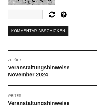
Beitragsnavigation
ZURÜCK
Veranstaltungshinweise
Vorheriger
Beitrag:
November 2024
WEITER
Veranstaltungshinweise
Nächster