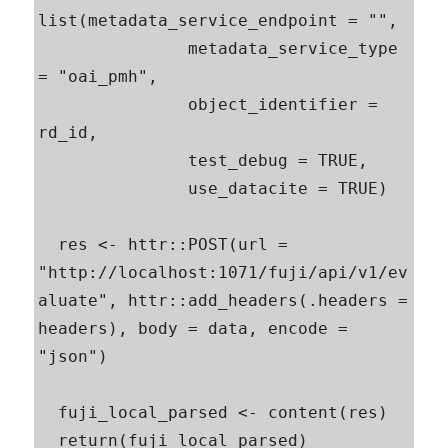
list(metadata_service_endpoint = "", 

               metadata_service_type 
= "oai_pmh",

               object_identifier = 
rd_id,

               test_debug = TRUE,

               use_datacite = TRUE)

  res <- httr::POST(url = 
"http://localhost:1071/fuji/api/v1/ev
aluate", httr::add_headers(.headers = 
headers), body = data, encode = 
"json")  

  fuji_local_parsed <- content(res)

  return(fuji_local_parsed)
