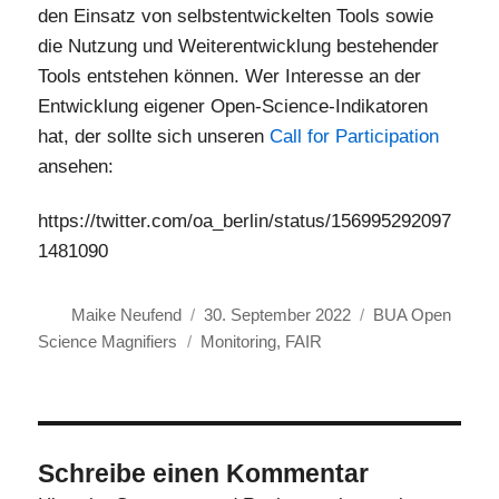
den Einsatz von selbstentwickelten Tools sowie
die Nutzung und Weiterentwicklung bestehender
Tools entstehen können. Wer Interesse an der
Entwicklung eigener Open-Science-Indikatoren
hat, der sollte sich unseren
Call for Participation
ansehen:
https://twitter.com/oa_berlin/status/156995292097
1481090
Autor
Veröffentlicht
Kategorien
Maike Neufend
30. September 2022
BUA Open
Schlagwörter
am
Science Magnifiers
Monitoring
,
FAIR
Schreibe einen Kommentar