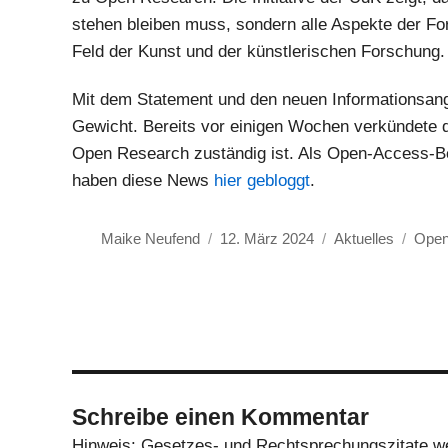
stehen bleiben muss, sondern alle Aspekte der Fo
Feld der Kunst und der künstlerischen Forschung.
Mit dem Statement und den neuen Informationsa
Gewicht. Bereits vor einigen Wochen verkündete d
Open Research zuständig ist. Als Open-Access-Beau
haben diese News
hier gebloggt
.
Autor
Veröffentlicht
Kategorien
Schl
Maike Neufend
12. März 2024
Aktuelles
Open
am
Schreibe einen Kommentar
Hinweis: Gesetzes- und Rechtsprechungszitate wer