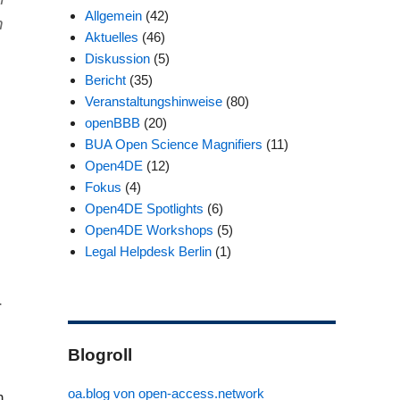
Allgemein
(42)
n
Aktuelles
(46)
Diskussion
(5)
Bericht
(35)
Veranstaltungshinweise
(80)
openBBB
(20)
BUA Open Science Magnifiers
(11)
Open4DE
(12)
Fokus
(4)
Open4DE Spotlights
(6)
Open4DE Workshops
(5)
Legal Helpdesk Berlin
(1)
r
Blogroll
oa.blog von open-access.network
n