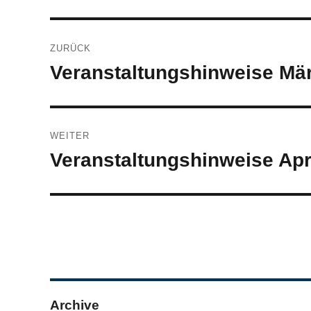
Beitragsnavigation
ZURÜCK
Veranstaltungshinweise Mä
Vorheriger
Beitrag:
WEITER
Veranstaltungshinweise Apr
Nächster
Beitrag:
Archive