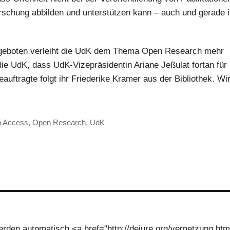
rschung abbilden und unterstützen kann – auch und gerade 
ngeboten verleiht die UdK dem Thema Open Research mehr
ie UdK, dass UdK-Vizepräsidentin Ariane Jeßulat fortan für
ftragte folgt ihr Friederike Kramer aus der Bibliothek. Wi
agwörter
 Access
,
Open Research
,
UdK
den automatisch <a href="http://dejure.org/vernetzung.htm