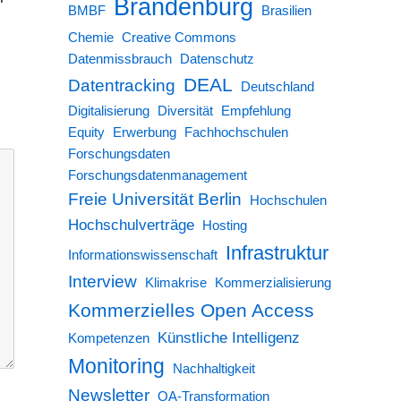
Brandenburg
BMBF
Brasilien
Chemie
Creative Commons
Datenmissbrauch
Datenschutz
DEAL
Datentracking
Deutschland
Digitalisierung
Diversität
Empfehlung
Equity
Erwerbung
Fachhochschulen
Forschungsdaten
Forschungsdatenmanagement
Freie Universität Berlin
Hochschulen
Hochschulverträge
Hosting
Infrastruktur
Informationswissenschaft
Interview
Klimakrise
Kommerzialisierung
Kommerzielles Open Access
Künstliche Intelligenz
Kompetenzen
Monitoring
Nachhaltigkeit
Newsletter
OA-Transformation