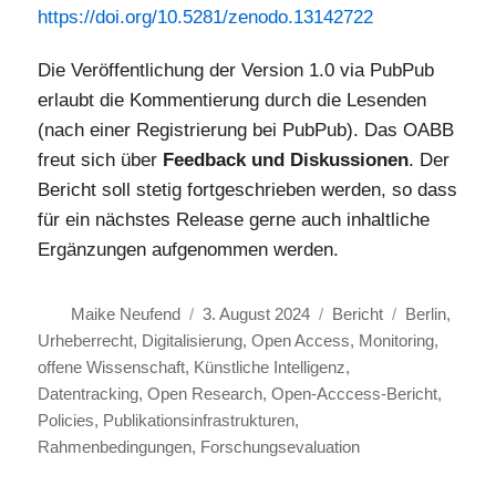
https://doi.org/10.5281/zenodo.13142722
Die Veröffentlichung der Version 1.0 via PubPub
erlaubt die Kommentierung durch die Lesenden
(nach einer Registrierung bei PubPub). Das OABB
freut sich über
Feedback und Diskussionen
. Der
Bericht soll stetig fortgeschrieben werden, so dass
für ein nächstes Release gerne auch inhaltliche
Ergänzungen aufgenommen werden.
Autor
Veröffentlicht
Kategorien
Schlagwörte
Maike Neufend
3. August 2024
Bericht
Berlin
,
am
Urheberrecht
,
Digitalisierung
,
Open Access
,
Monitoring
,
offene Wissenschaft
,
Künstliche Intelligenz
,
Datentracking
,
Open Research
,
Open-Acccess-Bericht
,
Policies
,
Publikationsinfrastrukturen
,
Rahmenbedingungen
,
Forschungsevaluation