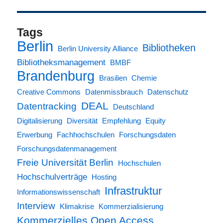
Tags
Berlin
Bibliotheken
Berlin University Alliance
Bibliotheksmanagement
BMBF
Brandenburg
Brasilien
Chemie
Creative Commons
Datenmissbrauch
Datenschutz
DEAL
Datentracking
Deutschland
Digitalisierung
Diversität
Empfehlung
Equity
Erwerbung
Fachhochschulen
Forschungsdaten
Forschungsdatenmanagement
Freie Universität Berlin
Hochschulen
Hochschulverträge
Hosting
Infrastruktur
Informationswissenschaft
Interview
Klimakrise
Kommerzialisierung
Kommerzielles Open Access