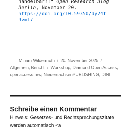
händelbar?!“ 
Open Research Blog 
Berlin
, November 20. 
https://doi.org/10.59350/dy24f-
9vm17
.
Autor
Veröffentlicht
Kategorien
Miriam Wildermuth
20. November 2025
Schlagwörter
am
Allgemein
,
Bericht
Workshop
,
Diamond Open Access
,
openaccess.nrw
,
NiedersachsenPUBLISHING
,
DINI
Schreibe einen Kommentar
Hinweis: Gesetzes- und Rechtsprechungszitate
werden automatisch <a