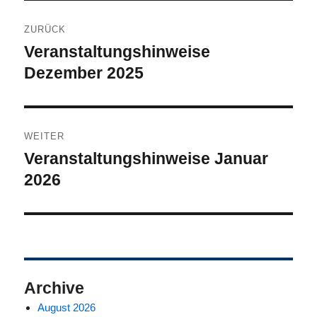
Beitragsnavigation
ZURÜCK
Veranstaltungshinweise
Vorheriger
Beitrag:
Dezember 2025
WEITER
Veranstaltungshinweise Januar
Nächster
Beitrag:
2026
Archive
August 2026