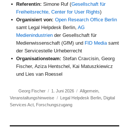
Referentin:
Simone Ruf (
Gesellschaft für
Freiheitsrechte, Center for User Rights
)
Organisiert von:
Open Research Office Berlin
samt Legal Helpdesk Berlin,
AG
Medienindustrien
der Gesellschaft für
Medienwissenschaft (GfM) und
FID Media
samt
der Servicestelle Urheberrecht
Organisationsteam:
Stefan Cravcisin, Georg
Fischer, Aziza Hentschel, Kai Matuszkiewicz
und Lies van Roessel
Autor
Veröffentlicht
Kategorien
Georg Fischer
1. Juni 2026
Allgemein
,
am
Schlagwörter
Veranstaltungshinweise
Legal Helpdesk Berlin
,
Digital
Services Act
,
Forschungszugang