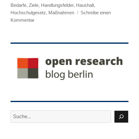
Bedarfe
,
Ziele
,
Handlungsfelder
,
Haushalt
,
Hochschulgesetz
,
Maßnahmen
Schreibe einen
zu
Kommentar
Empfehlung
für
eine
Landesinitiative
Open
Research
Berlin
Suchen