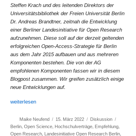
Steffen Krach und des leitenden Direktors der
Universitätsbibliothek der Freien Universität Berlin
Dr. Andreas Brandtner, zeitnah die Entwicklung
einer Berliner Landesinitiative für Open Research
aufzunehmen. Diese soll auf der derzeit geltenden
erfolgreichen Open-Access-Strategie für Berlin
aus dem Jahr 2015 aufbauen und aus mehreren
Komponenten bestehen. Die von der AG
empfohlenen Komponenten fassen wir in diesem
Blogpost zusammen. Wir greifen zusätzlich einige
neue Entwicklungen auf.
„Empfehlung für eine Landesinitiative Open Research Be
weiterlesen
Autor
Veröffentlicht
Kategorien
Schlagwö
Maike Neufend
15. März 2022
Diskussion
am
Berlin
,
Open Science
,
Hochschulverträge
,
Empfehlung
,
Open Research
,
Landesinitiative Open Research Berlin
,