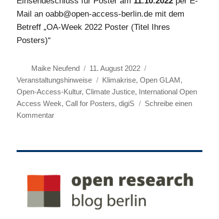
Einsendeschluss für Poster am
11.10.2022
per E-
Mail an oabb@open-access-berlin.de mit dem
Betreff „OA-Week 2022 Poster (Titel Ihres
Posters)“
Autor
Veröffentlicht
Kategorien
Maike Neufend
11. August 2022
am
Schlagwörter
Veranstaltungshinweise
Klimakrise
,
Open GLAM
,
Open-Access-Kultur
,
Climate Justice
,
International Open
Access Week
,
Call for Posters
,
digiS
Schreibe einen
zu
Kommentar
Call
for
Posters
und
Save
the
Date
–