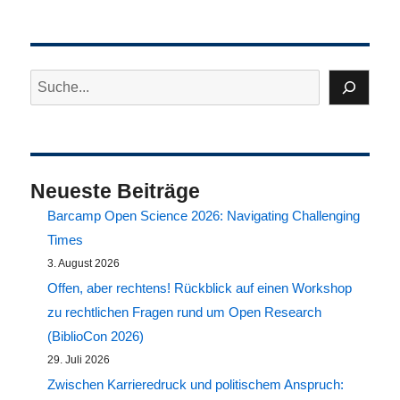
Internationale
Open
Access
Woche
Suchen
2022
–
Get
Together
und
Neueste Beiträge
Posterausstellung
Barcamp Open Science 2026: Navigating Challenging
Times
3. August 2026
Offen, aber rechtens! Rückblick auf einen Workshop
zu rechtlichen Fragen rund um Open Research
(BiblioCon 2026)
29. Juli 2026
Zwischen Karrieredruck und politischem Anspruch: