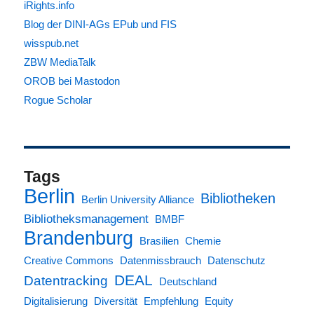
iRights.info
Blog der DINI-AGs EPub und FIS
wisspub.net
ZBW MediaTalk
OROB bei Mastodon
Rogue Scholar
Tags
Berlin
Bibliotheken
Berlin University Alliance
Bibliotheksmanagement
BMBF
Brandenburg
Brasilien
Chemie
Creative Commons
Datenmissbrauch
Datenschutz
DEAL
Datentracking
Deutschland
Digitalisierung
Diversität
Empfehlung
Equity