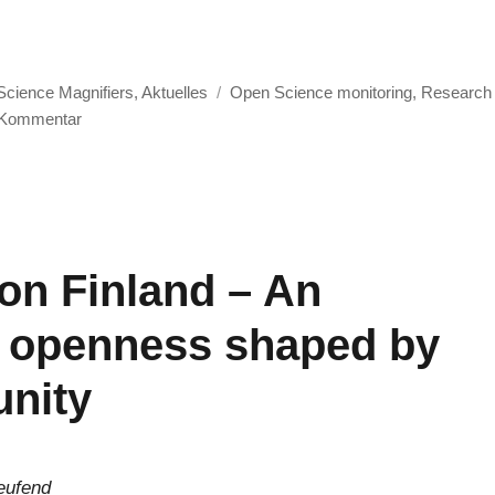
ces across different research communities“
Schlagwörter
cience Magnifiers
,
Aktuelles
Open Science monitoring
,
Research
zu
 Kommentar
Recognizing
the
diversity
of
Open
on Finland – An
Science
Practices
f openness shaped by
across
different
research
nity
communities
eufend