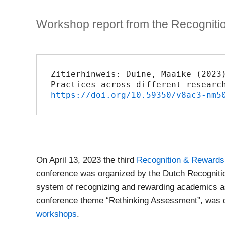
in
verschiedenen
Workshop report from the Recognitio
Disziplinen
und
Forschungsbereichen
Zitierhinweis: Duine, Maaike (2023)
https://doi.org/10.59350/v8ac3-nm5
On April 13, 2023 the third
Recognition & Rewards 
conference was organized by the Dutch Recognit
system of recognizing and rewarding academics as
conference theme “Rethinking Assessment”, was 
workshops
.