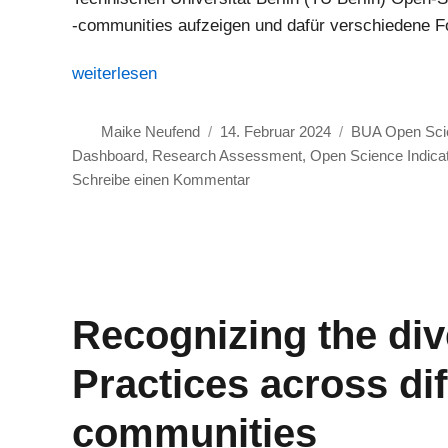
-communities aufzeigen und dafür verschiedene Fo
„Das Projekt BUA Open Science Magnifiers: Weite
weiterlesen
Autor
Veröffentlicht
Kategorien
Maike Neufend
14. Februar 2024
BUA Open Scie
am
Dashboard
,
Research Assessment
,
Open Science Indica
zu
Schreibe einen Kommentar
Das
Projekt
BUA
Open
Science
Recognizing the div
Magnifiers:
Weiterentwicklung
Practices across di
des
Open-
Science-
communities
Monitorings