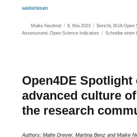
„Recognizing the diversity of Open Science Practi
weiterlesen
Autor
Veröffentlicht
Kategorien
Maike Neufend
8. Mai 2023
Bericht
,
BUA Open S
am
Assessment
,
Open Science Indicators
Schreibe einen
Open4DE Spotlight 
advanced culture o
the research commu
Authors: Malte Dreyer, Martina Benz and Maike N