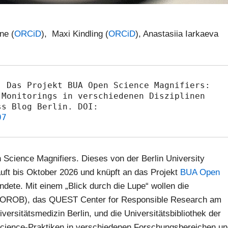
ne (
ORCiD
), Maxi Kindling (
ORCiD
), Anastasiia Iarkaeva
 Das Projekt BUA Open Science Magnifiers: 
Monitorings in verschiedenen Disziplinen 
und Forschungsbereichen. Open Access Blog Berlin. DOI: 
07
Science Magnifiers. Dieses von der Berlin University
läuft bis Oktober 2026 und knüpft an das Projekt
BUA Open
ete. Mit einem „Blick durch die Lupe“ wollen die
n (OROB), das QUEST Center for Responsible Research am
niversitätsmedizin Berlin, und die Universitätsbibliothek der
-Science-Praktiken in verschiedenen Forschungsbereichen u