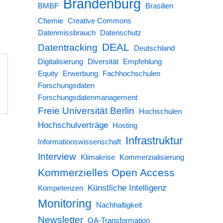
Brandenburg
BMBF
Brasilien
Chemie
Creative Commons
Datenmissbrauch
Datenschutz
DEAL
Datentracking
Deutschland
Digitalisierung
Diversität
Empfehlung
Equity
Erwerbung
Fachhochschulen
Forschungsdaten
Forschungsdatenmanagement
Freie Universität Berlin
Hochschulen
Hochschulverträge
Hosting
Infrastruktur
Informationswissenschaft
Interview
Klimakrise
Kommerzialisierung
Kommerzielles Open Access
Künstliche Intelligenz
Kompetenzen
Monitoring
Nachhaltigkeit
Newsletter
OA-Transformation