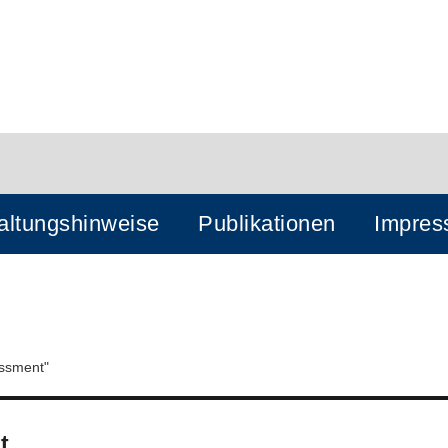
altungshinweise
Publikationen
Impre
essment"
t