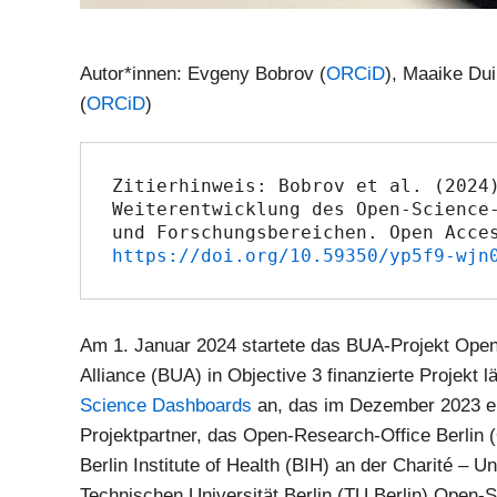
Autor*innen: Evgeny Bobrov (
ORCiD
), Maaike Dui
(
ORCiD
)
Zitierhinweis: Bobrov et al. (2024)
Weiterentwicklung des Open-Science-
https://doi.org/10.59350/yp5f9-wjn
Am 1. Januar 2024 startete das BUA-Projekt Open 
Alliance (BUA) in Objective 3 finanzierte Projekt 
Science Dashboards
an, das im Dezember 2023 end
Projektpartner, das Open-Research-Office Berli
Berlin Institute of Health (BIH) an der Charité – U
Technischen Universität Berlin (TU Berlin) Open