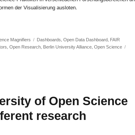
rmen der Visualisierung ausloten.
rentwicklung des Open-Science-Monitorings in verschieden
Schlagwörter
nce Magnifiers
Dashboards
,
Open Data Dashboard
,
FAIR
tors
,
Open Research
,
Berlin University Alliance
,
Open Science
ersity of Open Science
fferent research