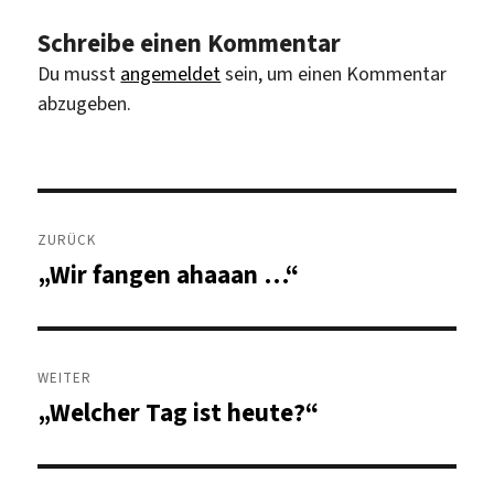
Schreibe einen Kommentar
Du musst
angemeldet
sein, um einen Kommentar
abzugeben.
Beitragsnavigation
ZURÜCK
„Wir fangen ahaaan …“
Vorheriger
Beitrag:
WEITER
„Welcher Tag ist heute?“
Nächster
Beitrag: