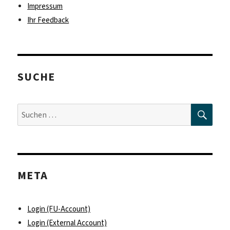
Impressum
Ihr Feedback
SUCHE
SUC
Suche
nach:
META
Login (FU-Account)
Login (External Account)