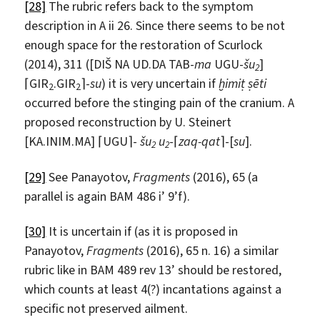
[28]
The rubric refers back to the symptom
description in A ii 26. Since there seems to be not
enough space for the restoration of Scurlock
(2014), 311 ([DIŠ NA UD.DA TAB-
ma
UGU-
šu
]
2
⌈GIR
.GIR
⌉-
su
) it is very uncertain if
ḫ
imi
ṭ
ṣē
ti
2
2
occurred before the stinging pain of the cranium. A
proposed reconstruction by U. Steinert
[KA.INIM.MA] ⌈UGU⌉-
šu
u
-⌈
zaq-qat
⌉-[
su
].
2
2
[29]
See Panayotov,
Fragments
(2016), 65 (a
parallel is again BAM 486 i’ 9’f).
[30]
It is uncertain if (as it is proposed in
Panayotov,
Fragments
(2016), 65 n. 16) a similar
rubric like in BAM 489 rev 13’ should be restored,
which counts at least 4(?) incantations against a
specific not preserved ailment.