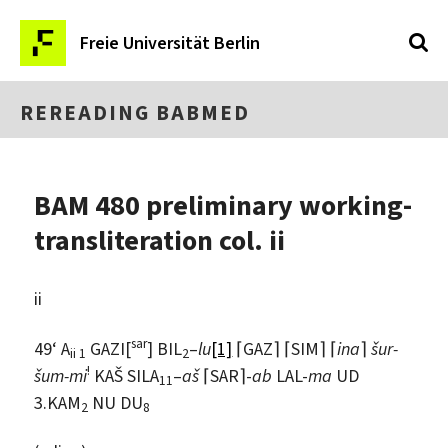
Freie Universität Berlin
REREADING BABMED
BAM 480 preliminary working-
transliteration col. ii
ii
sar
49‘ A
GAZI[
] BIL
–
lu
[1]
⌈GAZ⌉ ⌈SIM⌉ ⌈
ina
⌉
šur-
ii 1
2
!
šum-mi
KAŠ SILA
–
aš
⌈SAR⌉-
ab
LAL-
ma
UD
11
3.KAM
NU DU
2
8