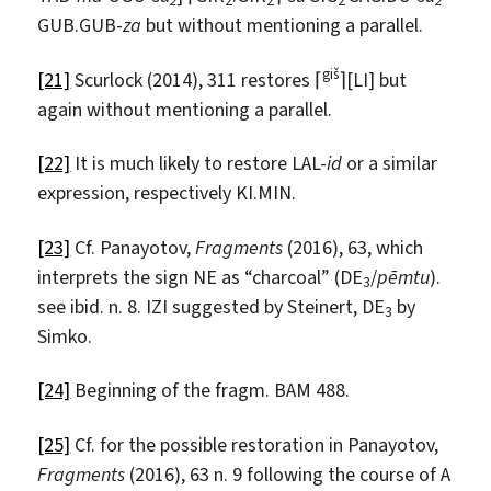
2
2
2
2
2
GUB.GUB-
za
but without mentioning a parallel.
giš
[21]
Scurlock (2014), 311 restores ⌈
⌉[LI] but
again without mentioning a parallel.
[22]
It is much likely to restore LAL-
id
or a similar
expression, respectively KI.MIN.
[23]
Cf. Panayotov,
Fragments
(2016), 63, which
interprets the sign NE as “charcoal” (DE
/
p
ē
mtu
).
3
see ibid. n. 8. IZI suggested by Steinert, DE
by
3
Simko.
[24]
Beginning of the fragm. BAM 488.
[25]
Cf. for the possible restoration in Panayotov,
Fragments
(2016), 63 n. 9 following the course of A