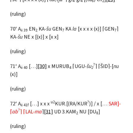
4
4
6
2
(ruling)
70‘ A
EN
KA-
šu
GEN
KA
la
[x x x x (x)] ⌈GEN
⌉
ii 39
2
7
7
KA-
šu
NE x [(x)] x [x x]
(ruling)
?
71‘ A
[…]
[30]
x MURUB
⌈UGU-
šu
⌉ ⌈ŠID⌉-[
nu
ii 40
4
2
(x)]
(ruling)
u2
?
72‘ A
[…] x x x
KUR.[(RA/KUR
)] / x […
SAR]-
ii 41f
?
⌈
ab
⌉ ⌈LAL-
ma
⌉
[31]
UD 3.KAM
NU [DU
]
2
8
(ruling)