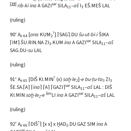
[39]
sar
rib-ki ina
A GAZI
SILA
–
aš
I
EŠ.MEŠ LAL
11
3
(ruling)
?
90‘ A
[
ana
KUM
] ⌈SAG⌉.DU
šu-ut-bi-i
ŠIKA
ii 64
2
sar
⌈IM⌉.ŠU.RIN.NA ZI
.KUM
ina
A GAZI
SILA
–
aš
3
11
SAG.DU-
su
LAL
(ruling)
?
91‘ A
[DIŠ KI.MIN
(x)
saḫ-le
]-
e bu-ṭu-ta
ZI
ii 65
2
5
3
sar
ŠE.SA.⌈A⌉ ⌈
ina
⌉ ⌈A⌉ ⌈GAZI⌉
SILA
–
aš
LAL : DIŠ
11
šim
sar
KI.MIN
saḫ-le
-e
LI
ina
A GAZI
SILA
–
aš
LAL
2
11
(ruling)
?
92’ A
⌈DIŠ
⌉ [x x] x ḪAD
.DU GAZ SIM
ina
A
ii 66
2
sar