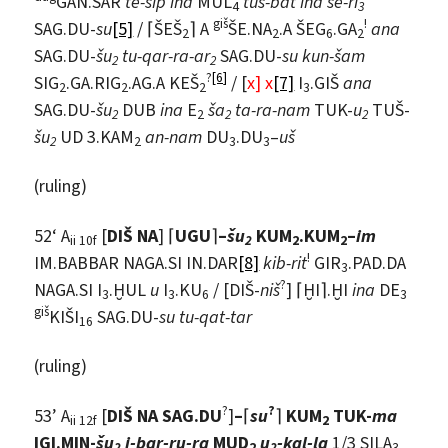
GAN.SAR
te-sip ina
MUL
tuš-bat ina še-ri
4
3
giš
!
SAG.DU-
su
[5]
/ ⌈ŠEŠ
⌉ A
ŠE.NA
.A ŠEG
.GA
ana
2
2
6
2
SAG.DU-
šu
tu-qar-ra-ar
SAG.DU-
su
kun-šam
2
2
?
[6]
SIG
.GA.RIG
.AG.A KEŠ
/ [
x] x
[7]
I
.GIŠ
ana
2
2
2
3
SAG.DU-
šu
DUB
ina
E
ša
ta-ra-nam
TUK-
u
TUŠ-
2
2
2
2
šu
UD 3.KAM
an-nam
DU
.DU
–
uš
2
2
3
3
(ruling)
52‘ A
[
DIŠ NA
] ⌈
UGU
⌉
–
šu
KUM
.KUM
–
im
ii 10f
2
2
2
!
IM.BABBAR NAGA.SI IN.DAR
[8]
kib-rit
GIR
.PAD.DA
3
?
NAGA.SI I
.ḪUL
u
I
.KU
/ [DIŠ-
niš
] ⌈ḪI⌉.ḪI
ina
DE
3
3
6
3
giš
KIŠI
SAG.DU-
su
tu-qat-tar
16
(ruling)
?
?
53’ A
[
DIŠ NA SAG.DU
]
–
⌈
su
⌉
KUM
TUK-
ma
ii 12f
2
IGI.MIN-
šu
i-bar-ru-ra
MUD
u
-kal-la
1/3 SILA
2
2
2
3