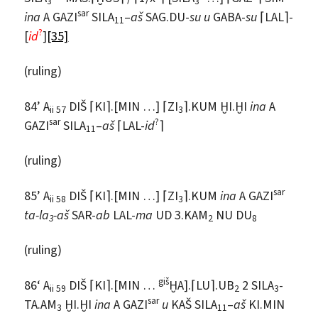
3
3
sar
ina
A GAZI
SILA
–
aš
SAG.DU-
su u
GABA-
su
⌈LAL⌉-
11
?
[
id
]
[35]
(ruling)
84’ A
DIŠ ⌈KI⌉.[MIN …] ⌈ZI
⌉.KUM ḪI.ḪI
ina
A
ii 57
3
sar
?
GAZI
SILA
–
aš
⌈LAL-
id
⌉
11
(ruling)
sar
85’ A
DIŠ ⌈KI⌉.[MIN …] ⌈ZI
⌉.KUM
ina
A GAZI
ii 58
3
ta-la
-aš
SAR-
ab
LAL-
ma
UD 3.KAM
NU DU
3
2
8
(ruling)
giš
86‘ A
DIŠ ⌈KI⌉.[MIN …
ḪA].⌈LU⌉.UB
2 SILA
-
ii 59
2
3
sar
TA.AM
ḪI.ḪI
ina
A GAZI
u
KAŠ SILA
–
aš
KI.MIN
3
11