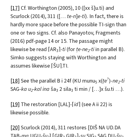
[17]
Cf. Worthington (2005), 10 ([xx š]u.ti) and
Scurlock (2014), 311 ([…
te-n
]
e-ti
). In fact, there is
hardly more space before the possible TI-sign than
one or two signs. Cf. also Panayotov, Fragments
(2016) pdf-page 14 or 15. The passage might
likewise be read ⌈AR
⌉-
ti
(for
ṭe-ne
-ti
in parallel B).
3
2
Simko suggests staying with Worthington and
assumes likewise ⌈ŠU⌉.TI.
?
[18]
See the parallel B i 24f (KU munu
x(
ṭ
e
)-
ne
-ti
5
2
SAG-
ka u
-kal ina
ša
2 sila
ti min / […]x šu.ti …).
2
3
3
[19]
The restoration [LAL]-⌈
id
⌉ (see A ii 22) is
likewise possible.
[20]
Scurlock (2014), 311 restores [DIŠ NA UD.DA
TAB-
ma
UGU-
šu
] ⌈GIR
.GIR
⌉-
su
SIG
SAG.DU-
šu