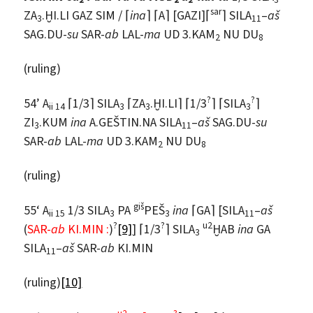
sar
ZA
.ḪI.LI GAZ SIM / ⌈
ina
⌉ ⌈A⌉ [GAZI]⌈
⌉ SILA
–
aš
3
11
SAG.DU-
su
SAR-
ab
LAL-
ma
UD 3.KAM
NU DU
2
8
(ruling)
?
?
54’ A
⌈1/3⌉ SILA
⌈ZA
.ḪI.LI⌉ ⌈1/3
⌉ ⌈SILA
⌉
ii 14
3
3
3
ZI
.KUM
ina
A.GEŠTIN.NA SILA
–
aš
SAG.DU-
su
3
11
SAR-
ab
LAL-
ma
UD 3.KAM
NU DU
2
8
(ruling)
giš
55‘ A
1/3 SILA
PA
PEŠ
ina
⌈GA⌉ [SILA
–
aš
ii 15
3
3
11
?
?
u2
(
SAR-
ab
KI.MIN :
)
[9]
] ⌈1/3
⌉ SILA
ḪAB
ina
GA
3
SILA
–
aš
SAR-
ab
KI.MIN
11
(ruling)
[10]
u2
?