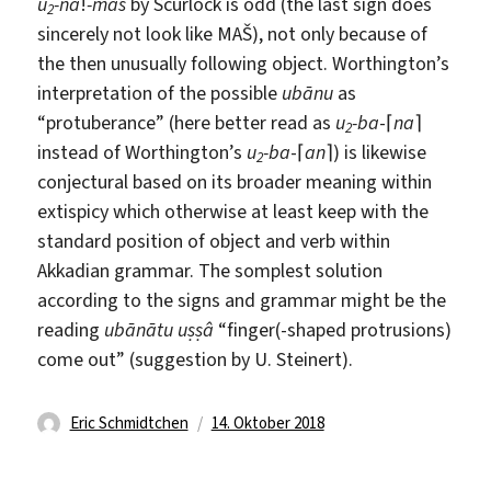
u
-na
!
-maš
by Scurlock is odd (the last sign does
2
sincerely not look like MAŠ), not only because of
the then unusually following object. Worthington’s
interpretation of the possible
ubānu
as
“protuberance” (here better read as
u
-ba
-⌈
na
⌉
2
instead of Worthington’s
u
-ba
-⌈
an
⌉) is likewise
2
conjectural based on its broader meaning within
extispicy which otherwise at least keep with the
standard position of object and verb within
Akkadian grammar. The somplest solution
according to the signs and grammar might be the
reading
ubānātu uṣṣâ
“finger(-shaped protrusions)
come out” (suggestion by U. Steinert).
Autor
Veröffentlicht
Eric Schmidtchen
14. Oktober 2018
am