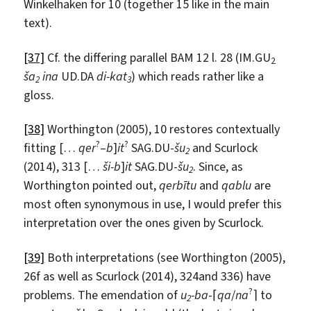
Winkelhaken for 10 (together 15 like in the main
text).
[37]
Cf. the differing parallel BAM 12 l. 28 (IM.GU
2
š
a
ina
UD.DA
di-kat
) which reads rather like a
2
3
gloss.
[38]
Worthington (2005), 10 restores contextually
?
?
fitting […
qer
–
b
]
it
SAG.DU-
š
u
and Scurlock
2
(2014), 313 […
š
i-b
]
it
SAG.DU-
š
u
. Since, as
2
Worthington pointed out,
qerb
ī
tu
and
qablu
are
most often synonymous in use, I would prefer this
interpretation over the ones given by Scurlock.
[39]
Both interpretations (see Worthington (2005),
26f as well as Scurlock (2014), 324and 336) have
?
problems. The emendation of
u
-ba
-⌈
qa
/
na
⌉ to
2