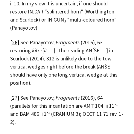
ii 10. In my view it is uncertain, if one should
restore IN.DAR “splintered horn” (Worthington
and Scurlock) or IN.GUN
“multi-coloured horn”
3
(Panayotov).
[26]
See Panayotov,
Fragments
(2016), 63
restoring
kib-r
[
it
…]. The reading AN[ŠE …] in
Scurlock (2014), 312 is unlikely due to the tow
vertical wedges right before the break (ANŠE
should have only one long vertical wedge at this
position).
[27]
See Panayotov,
Fragments
(2016), 64
(parallels for this incantation are AMT 104 iii 11’f
and BAM 486 ii 1’f (CRANIUM 3); OECT 11 71 rev. 1-
2).