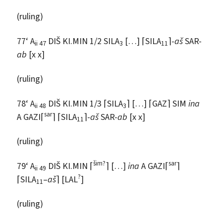
(ruling)
77‘ A
DIŠ KI.MIN 1/2 SILA
[…] ⌈SILA
⌉-
aš
SAR-
ii 47
3
11
ab
[x x]
(ruling)
78‘ A
DIŠ KI.MIN 1/3 ⌈SILA
⌉ […] ⌈GAZ⌉ SIM
ina
ii 48
3
sar
A GAZI⌈
⌉ ⌈SILA
⌉-
aš
SAR-
ab
[x x]
11
(ruling)
šim?
sar
79‘ A
DIŠ KI.MIN ⌈
⌉ […]
ina
A GAZI⌈
⌉
ii 49
?
⌈SILA
–
aš
⌉ [LAL
]
11
(ruling)