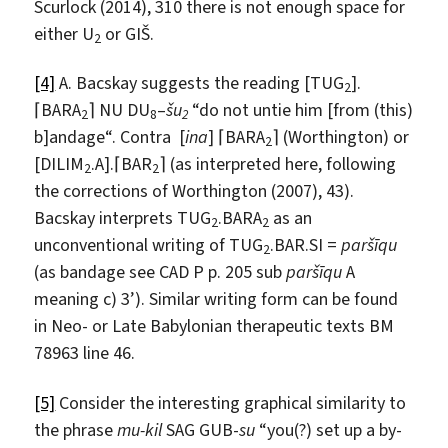
Scurlock (2014), 310 there is not enough space for
either U
or GIŠ.
2
[4]
A. Bacskay suggests the reading [TUG
].
2
⌈BARA
⌉ NU DU
–
š
u
“do not untie him [from (this)
2
8
2
b]andage“. Contra [
ina
] ⌈BARA
⌉ (Worthington) or
2
[DILIM
.A].⌈BAR
⌉ (as interpreted here, following
2
2
the corrections of Worthington (2007), 43).
Bacskay interprets TUG
.BARA
as an
2
2
unconventional writing of TUG
.BAR.SI =
paršīqu
2
(as bandage see CAD P p. 205 sub
paršīqu
A
meaning c) 3’). Similar writing form can be found
in Neo- or Late Babylonian therapeutic texts BM
78963 line 46.
[5]
Consider the interesting graphical similarity to
the phrase
mu-kil
SAG GUB-
su
“you(?) set up a by-