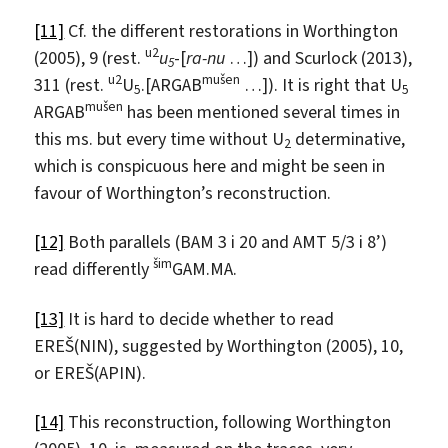
[11]
Cf. the different restorations in Worthington
u2
(2005), 9 (rest.
u
-[
ra-nu
…]) and Scurlock (2013),
5
u2
mu
š
en
311 (rest.
U
.[ARGAB
…]). It is right that U
5
5
mu
š
en
ARGAB
has been mentioned several times in
this ms. but every time without U
determinative,
2
which is conspicuous here and might be seen in
favour of Worthington’s reconstruction.
[12]
Both parallels (BAM 3 i 20 and AMT 5/3 i 8’)
š
im
read differently
GAM.MA.
[13]
It is hard to decide whether to read
EREŠ(NIN), suggested by Worthington (2005), 10,
or EREŠ(APIN).
[14]
This reconstruction, following Worthington