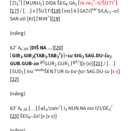
?
?
?
⌈ZI
⌉ ⌈MUNU
⌉ DIDA ŠEG
.GA
⌈
ṭe-ne
–
ti
/ŠU.TI
⌉
3
5
6
2
2
sar
[17]
/ […] x ⌈ŠU⌉.TI
[18]
⌈
ina
⌉ A ⌈GAZI⌉
SILA
–
aš
11
?
SAR-
ab
[KI].⌈MIN
⌉
[19]
(ruling)
62‘ A
[
DIŠ NA …
]
[20]
ii 26f
?
⌈
GIR
.GIR
(TAB
.TAB
)
⌉
–
su
SIG
SAG.DU-
šu
2
2
2
2
2
2
giš
giš?
GUB.GUB-
za
GUR
.GUR
⌈
⌉[x (x)]
[21]
/ […]
2
2
urudu
⌈SUD
⌉
ina
ŠEN.TUR
tu-ba-ḫar
SAG.DU-
su
[
x x
]
2
[22]
(ruling)
?
?
63‘ A
[…] ⌈aš
/zum
⌉ I
.NUN.NA
ina
IZI/DE
ii 28
2
3
3
[23]
ŠEG
–
šal
[x (x x)]
6
(ruling)