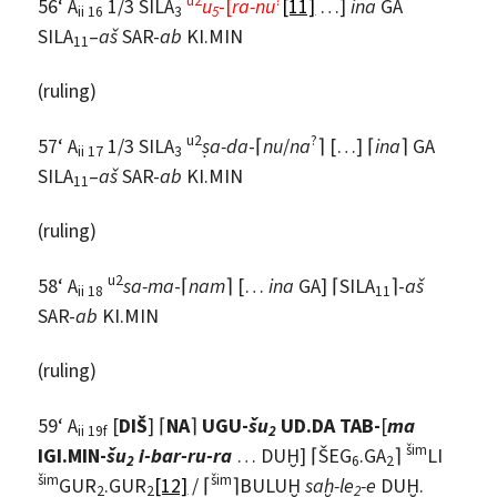
56‘ A
1/3 SILA
u
-[
ra-nu
[11]
…]
ina
GA
ii 16
3
5
SILA
–
aš
SAR-
ab
KI.MIN
11
(ruling)
u2
?
57‘ A
1/3 SILA
ṣa-da
-⌈
nu
/
na
⌉ […] ⌈
ina
⌉ GA
ii 17
3
SILA
–
aš
SAR-
ab
KI.MIN
11
(ruling)
u2
58‘ A
sa-ma
-⌈
nam
⌉ […
ina
GA] ⌈SILA
⌉-
aš
ii 18
11
SAR-
ab
KI.MIN
(ruling)
59‘ A
[
DIŠ
] ⌈
NA
⌉
UGU-
šu
UD.DA TAB-
[
ma
ii 19f
2
šim
IGI.MIN-
šu
i-bar-ru-ra
… DUḪ] ⌈ŠEG
.GA
⌉
LI
2
6
2
šim
šim
GUR
.GUR
[12]
/ ⌈
⌉BULUḪ
saḫ-le
-e
DUḪ.
2
2
2