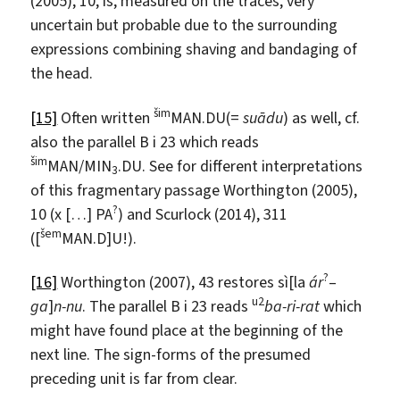
(2005), 10, is, measured on the traces, very
uncertain but probable due to the surrounding
expressions combining shaving and bandaging of
the head.
š
im
[15]
Often written
MAN.DU(=
su
ā
du
) as well, cf.
also the parallel B i 23 which reads
š
im
MAN/MIN
.DU. See for different interpretations
3
of this fragmentary passage Worthington (2005),
?
10 (x […] PA
) and Scurlock (2014), 311
š
em
([
MAN.D]U!).
?
[16]
Worthington (2007), 43 restores sì[la
ár
–
u2
ga
]
n-nu
. The parallel B i 23 reads
ba-ri-rat
which
might have found place at the beginning of the
next line. The sign-forms of the presumed
preceding unit is far from clear.