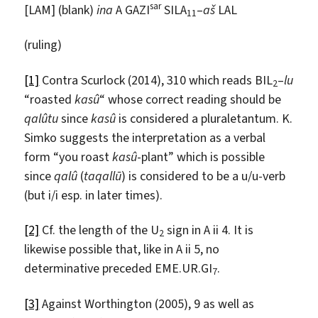
sar
[LAM] (blank)
ina
A GAZI
SILA
–
aš
LAL
11
(ruling)
[1]
Contra Scurlock (2014), 310 which reads BIL
–
lu
2
“roasted
kasû
“ whose correct reading should be
qalûtu
since
kasû
is considered a pluraletantum. K.
Simko suggests the interpretation as a verbal
form “you roast
kasû
-plant” which is possible
since
qalû
(
taqall
ū
) is considered to be a u/u-verb
(but i/i esp. in later times).
[2]
Cf. the length of the U
sign in A ii 4. It is
2
likewise possible that, like in A ii 5, no
determinative preceded EME.UR.GI
.
7
[3]
Against Worthington (2005), 9 as well as