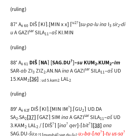
(ruling)
u2?
87‘ A
DIŠ ⌈KI⌉.[MIN x x] ⌈
⌉
su-pa-lu ina
I
sir
-di
ii 60
3
2
sar
u
A GAZI
SILA
–
aš
KI.MIN
11
(ruling)
?
88‘ A
DIŠ
⌈
NA
⌉ [
SAG.DU
]
–
su
KUM
.KUM
–
im
ii 61
2
2
sar
SAR-
ab
ZI
ZIZ
.AN.NA
ina
A GAZI
SILA
–
aš
UD
3
2
11
15.KAM
[36]
LAL
2
: ud 5.kam2
2
(ruling)
?
89‘ A
DIŠ ⌈KI⌉.[MIN IM
].⌈GU
⌉ UD.DA
ii 62f
2
sar
SA
.SA
[37]
⌈GAZ⌉ SIM
ina
A GAZI
SILA
–
aš
UD
2
2
11
?
?
?
3.KAM
LAL
/ ⌈DIŠ
⌉ [
ina
qer
]-⌈
bit
⌉
[38]
ana
2
2
?
?
SAG.DU-
šu
u
-ba
-⌈
na
⌉-
tu uṣ-ṣa
2
[:?] ⌈murub4⌉ sag.du-
šu2
2