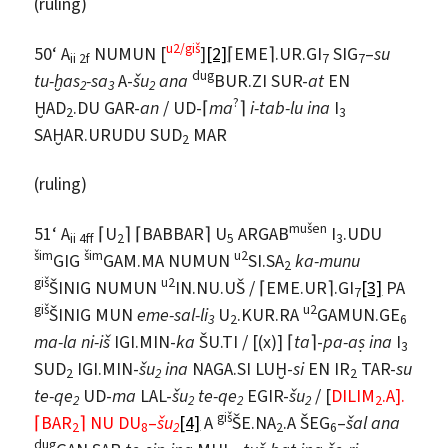
(ruling)
u2/giš
50‘ A
NUMUN [
]
[2]
⌈EME⌉.UR.GI
SIG
–
su
ii 2f
7
7
dug
tu-ḫas
-sa
A-
šu
ana
BUR.ZI SUR-
at
EN
2
3
2
?
ḪAD
.DU GAR-
an
/ UD-⌈
ma
⌉
i-tab-lu ina
I
2
3
SAḪAR.URUDU SUD
MAR
2
(ruling)
mušen
51‘ A
⌈U
⌉ ⌈BABBAR⌉ U
ARGAB
I
.UDU
ii 4ff
2
5
3
šim
šim
u2
GIG
GAM.MA NUMUN
SI.SA
ka-munu
2
giš
u2
ŠINIG NUMUN
IN.NU.UŠ / ⌈EME.UR⌉.GI
[3]
PA
7
giš
u2
ŠINIG MUN
eme-sal-li
U
.KUR.RA
GAMUN.GE
3
2
6
ma-la ni-iš
IGI.MIN-
ka
ŠU.TI / [(x)] ⌈
ta
⌉-
pa-aṣ ina
I
3
SUD
IGI.MIN-
šu
ina
NAGA.SI LUḪ-
si
EN IR
TAR-
su
2
2
2
te-qe
UD-
ma
LAL-
šu
te-qe
EGIR-
šu
/ [
DILIM
.A].
2
2
2
2
2
giš
⌈BAR
⌉ NU DU
–
šu
[4]
A
ŠE.NA
.A ŠEG
–
šal ana
2
8
2
2
6
dug