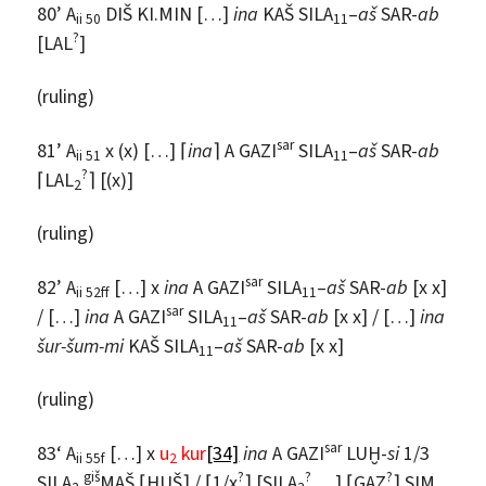
80’ A
DIŠ KI.MIN […]
ina
KAŠ SILA
–
aš
SAR-
ab
ii 50
11
?
[LAL
]
(ruling)
sar
81’ A
x (x) […] ⌈
ina
⌉ A GAZI
SILA
–
aš
SAR-
ab
ii 51
11
?
⌈LAL
⌉ [(x)]
2
(ruling)
sar
82’ A
[…] x
ina
A GAZI
SILA
–
aš
SAR-
ab
[x x]
ii 52ff
11
sar
/ […]
ina
A GAZI
SILA
–
aš
SAR-
ab
[x x] / […]
ina
11
šur-šum-mi
KAŠ SILA
–
aš
SAR-
ab
[x x]
11
(ruling)
sar
83‘ A
[…] x
u
kur
[34]
ina
A GAZI
LUḪ-
si
1/3
ii 55f
2
giš
?
?
?
SILA
MAŠ.⌈ḪUŠ⌉ / ⌈1/x
⌉ [SILA
…] ⌈GAZ
⌉ SIM