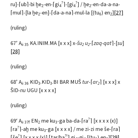
?
?
ru]-⌈ub⌉-bi ḫe
-en-⌈gi
⌉-[gi
] / ḫe
-en-da-a-na-
2
4
4
2
⌈mul⌉-[la ḫe
-en]-⌈da-a-na⌉-mul-la [(tu
) en
]
[27]
2
6
2
(ruling)
67’ A
KA.INIM.MA [x x x] x-
šu
u
-⌈
zaq-qat
⌉-[
su
]
ii 35
2
2
[28]
(ruling)
68’ A
KID
.KID
.BI BAR MUŠ
tur
-⌈
ar
⌉ [x x x] x
ii 36
3
3
2
ŠID-
nu
UGU [x x x x]
(ruling)
?
69‘ A
EN
me ku
-ga ba-da-⌈ra
⌉ [x x x x (x)]
ii 37f
2
3
?
⌈ra
⌉-aḫ me ku
-ga [x x x x] / me zi-zi me še-⌈ra⌉
3
?
?!
⌈še
⌉ [x x x x (x)] ⌈tar/ḫa
⌉ gi
-gi
[(tu
) en
]
[29]