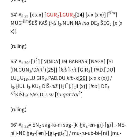
šim
64’ A
[x x x] ⌈
GUR
⌉.GUR
[24]
[x x (x x)] ⌈
⌉
ii 29
2
2
šim
MUG
ŠEŠ KAŠ
ṭi-ṭi
I
.NUN.NA
ina
DE
ŠEG
[x (x
3
3
6
x)]
(ruling)
?
65‘ A
⌈1
⌉ ⌈NINDA⌉ IM.BABBAR ⌈NAGA⌉.[SI
ii 30f
?
(IN.GUN
/DAR
)
[25]
] ⌈
kib
⌉-
rit
⌈GIR
⌉.PAD.⌈DU⌉
3
3
LU
.U
.LU GIR
.PAD.DU
kib
-x
[26]
[x x x (x)] /
2
18
3
?
I
.ḪUL I
.KU
DIŠ-
niš
⌈ḪI
⌉.[ḪI (x)] ⌈
ina
⌉ DE
3
3
6
3
giš
?
KIŠI
SAG.DU-
su
[
tu-qat-tar
]
16
(ruling)
66’ A
EN
sag-ki-ni sag-[ki ḫe
-en-gi]-⌈gi⌉ i-NE-
ii 32ff
2
2
?
ni i-NE ḫe
-⌈en⌉-[gi
-gi
] / mu-ru-ub-bi-⌈ni⌉ [mu-
2
4
4