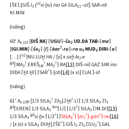
u2
⌈ŠE⌉.[GIŠ.I
(
si-ḫu
)
ina
GA SILA
–
aš
] SAR-
ab
3
11
KI.MIN
(ruling)
60‘ A
[
DIŠ NA
] ⌈
UGU
⌉
–
šu
UD.DA TAB-
⌈
ma
⌉
ii 21f
2
?
[
IGI.MIN
]-⌈
šu
⌉ [
i
]-⌈
bar
-ru
⌉
–
ra u
MUD
DIRI-
⌈
a
⌉
2
3
2
u2
[…] ⌈
⌉NU.LUḪ.HA / [x] x
saḫ-le
-e
2
giš
?
?
?
⌈MA
.EREŠ
.MA
⌉.RA
[13]
DIŠ-
niš
GAZ SIM
ina
2
(4)
2
?
DIDA ⌈ḪI.ḪI⌉ ⌈SAR
⌉-[
ab
[14]
(x x)] ⌈LAL⌉-
id
(ruling)
?
?
61‘ A
[1/3 SILA
ZA
].⌈ḪI
.LI⌉ 1/3 SILA
ZI
ii 23ff
3
3
3
3
giš
šim
?
⌈EREN⌉ 1/3 SILA
⌈LI⌉ ⌈1/3
⌉ SILA
⌈IM.DI⌉
[15]
3
3
giš
?
?
?
?
1/3 SILA
si-ḫu
⌈1/2
⌉ ⌈
SILA
⌉ [
ar
]-
gan
⌉-
nu
[16]
3
3
2
?
?
/ [x (x) x SILA
DUḪ].⌈ŠE
⌉.GIŠ.I
ZI
⌈GU
⌉.GAL
3
3
3
2