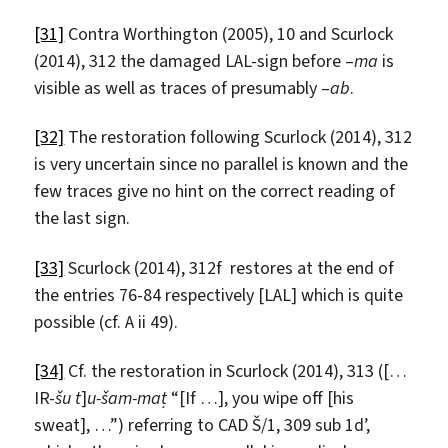
[31]
Contra Worthington (2005), 10 and Scurlock
(2014), 312 the damaged LAL-sign before –
ma
is
visible as well as traces of presumably –
ab
.
[32]
The restoration following Scurlock (2014), 312
is very uncertain since no parallel is known and the
few traces give no hint on the correct reading of
the last sign.
[33]
Scurlock (2014), 312f restores at the end of
the entries 76-84 respectively [LAL] which is quite
possible (cf. A ii 49).
[34]
Cf. the restoration in Scurlock (2014), 313 ([…
IR-
š
u t
]
u-
š
am-ma
ṭ
“[If …], you wipe off [his
sweat], …”) referring to CAD Š/1, 309 sub 1d’,