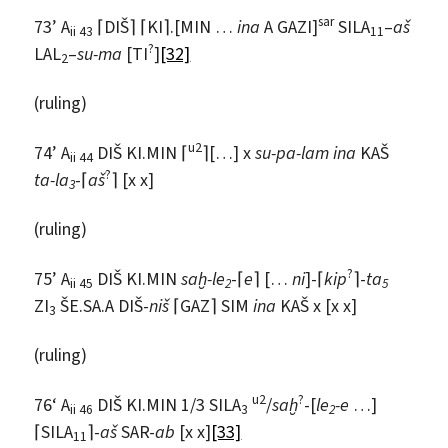
sar
73’ A
⌈DIŠ⌉ ⌈KI⌉.[MIN …
ina
A GAZI]
SILA
–
aš
ii 43
11
?
LAL
–
su-ma
[TI
]
[32]
2
(ruling)
u2
74’ A
DIŠ KI.MIN ⌈
⌉[…] x
su-pa-lam ina
KAŠ
ii 44
?
ta-la
-⌈
aš
⌉ [x x]
3
(ruling)
?
75’ A
DIŠ KI.MIN
saḫ-le
-⌈
e
⌉ […
ni
]-⌈
kip
⌉-
ta
ii 45
2
5
ZI
ŠE.SA.A DIŠ-
niš
⌈GAZ⌉ SIM
ina
KAŠ x [x x]
3
(ruling)
u2
?
76‘ A
DIŠ KI.MIN 1/3 SILA
/
saḫ
-[
le
-e
…]
ii 46
3
2
⌈SILA
⌉-
aš
SAR-
ab
[x x]
[33]
11