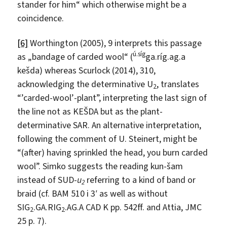
stander for him“ which otherwise might be a
coincidence.
[6]
Worthington (2005), 9 interprets this passage
ú.síg
as „bandage of carded wool“ (
ga.ríg.ag.a
kešda) whereas Scurlock (2014), 310,
acknowledging the determinative U
, translates
2
“’carded-wool’-plant”, interpreting the last sign of
the line not as KEŠDA but as the plant-
determinative SAR. An alternative interpretation,
following the comment of U. Steinert, might be
“(after) having sprinkled the head, you burn carded
wool”. Simko suggests the reading kun-šam
instead of SUD-
u
referring to a kind of band or
2
braid (cf. BAM 510 i 3′ as well as without
SIG
.GA.RIG
.AG.A CAD K pp. 542ff. and Attia, JMC
2
2
25 p. 7).