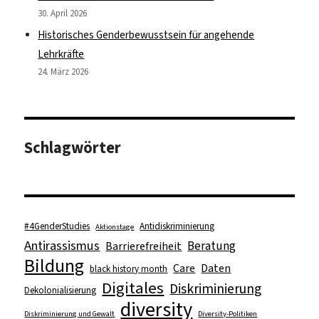
30. April 2026
Historisches Genderbewusstsein für angehende
Lehrkräfte
24. März 2026
Schlagwörter
#4GenderStudies
Antidiskriminierung
Aktionstage
Antirassismus
Beratung
Barrierefreiheit
Bildung
Care
Daten
black history month
Digitales
Diskriminierung
Dekolonialisierung
diversity
Diskriminierung und Gewalt
Diversity-Politiken