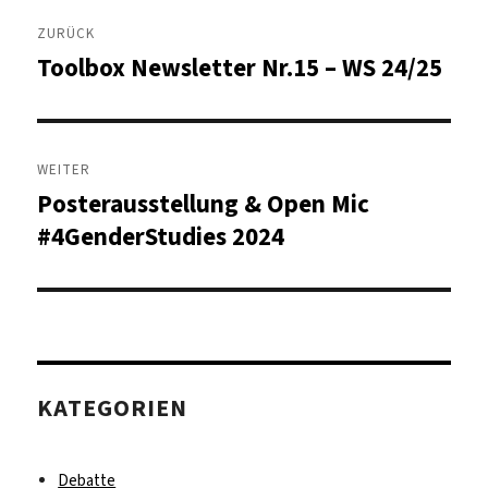
Beitragsnavigation
ZURÜCK
Toolbox Newsletter Nr.15 – WS 24/25
Vorheriger
Beitrag:
WEITER
Posterausstellung & Open Mic
Nächster
Beitrag:
#4GenderStudies 2024
KATEGORIEN
Debatte