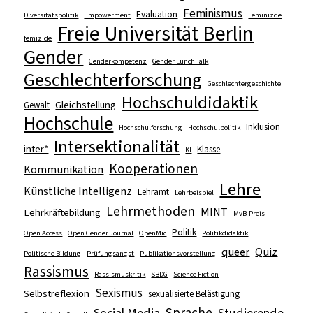
Feminismus
Evaluation
Diversitätspolitik
Empowerment
Feminizde
Freie Universität Berlin
femizide
Gender
Genderkompetenz
Gender Lunch Talk
Geschlechterforschung
Geschlechtergeschichte
Hochschuldidaktik
Gleichstellung
Gewalt
Hochschule
Inklusion
Hochschulforschung
Hochschulpolitik
Intersektionalität
inter*
Klasse
KI
Kooperationen
Kommunikation
Lehre
Künstliche Intelligenz
Lehramt
Lehrbeispiel
Lehrmethoden
MINT
Lehrkräftebildung
MvB-Preis
Politik
Open Access
Open Gender Journal
OpenMic
Politikdidaktik
queer
Quiz
Politische Bildung
Prüfungsangst
Publikationsvorstellung
Rassismus
Rassismuskritik
SBDG
Science Fiction
Sexismus
Selbstreflexion
sexualisierte Belästigung
Sprache
Social Media
Studierende