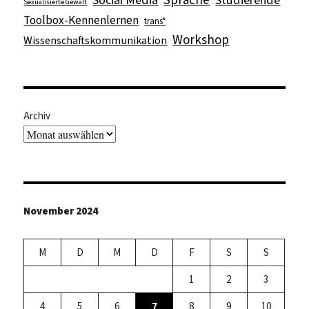
Sexualisierte Gewalt
Toolbox-Kennenlernen
trans*
Workshop
Wissenschaftskommunikation
Archiv
November 2024
M
D
M
D
F
S
S
1
2
3
4
5
6
7
8
9
10