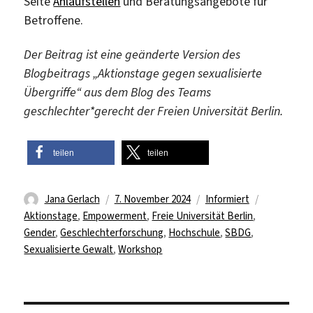
Seite
Anlaufstellen
und Beratungsangebote für
Betroffene.
Der Beitrag ist eine geänderte Version des
Blogbeitrags „Aktionstage gegen sexualisierte
Übergriffe“ aus dem Blog des Teams
geschlechter*gerecht der Freien Universität Berlin.
teilen
teilen
Autor
Veröffentlicht
Kategorien
Schlagwört
Jana Gerlach
7. November 2024
Informiert
am
Aktionstage
,
Empowerment
,
Freie Universität Berlin
,
Gender
,
Geschlechterforschung
,
Hochschule
,
SBDG
,
Sexualisierte Gewalt
,
Workshop