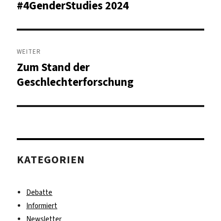
Beitrag:
#4GenderStudies 2024
WEITER
Zum Stand der
Nächster
Beitrag:
Geschlechterforschung
KATEGORIEN
Debatte
Informiert
Newsletter