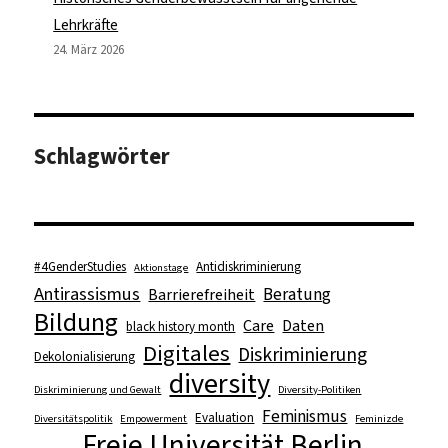
Lehrkräfte
24. März 2026
Schlagwörter
#4GenderStudies
Antidiskriminierung
Aktionstage
Antirassismus
Beratung
Barrierefreiheit
Bildung
Care
Daten
black history month
Digitales
Diskriminierung
Dekolonialisierung
diversity
Diskriminierung und Gewalt
Diversity-Politiken
Feminismus
Evaluation
Diversitätspolitik
Empowerment
Feminizde
Freie Universität Berlin