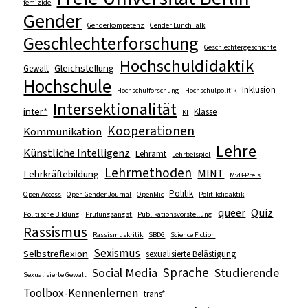
femizide
Gender
Genderkompetenz
Gender Lunch Talk
Geschlechterforschung
Geschlechtergeschichte
Hochschuldidaktik
Gleichstellung
Gewalt
Hochschule
Inklusion
Hochschulforschung
Hochschulpolitik
Intersektionalität
inter*
Klasse
KI
Kooperationen
Kommunikation
Lehre
Künstliche Intelligenz
Lehramt
Lehrbeispiel
Lehrmethoden
MINT
Lehrkräftebildung
MvB-Preis
Politik
Open Access
Open Gender Journal
OpenMic
Politikdidaktik
queer
Quiz
Politische Bildung
Prüfungsangst
Publikationsvorstellung
Rassismus
Rassismuskritik
SBDG
Science Fiction
Sexismus
Selbstreflexion
sexualisierte Belästigung
Sprache
Social Media
Studierende
Sexualisierte Gewalt
Toolbox-Kennenlernen
trans*