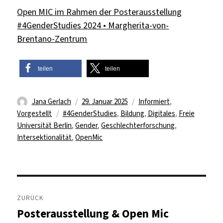
Open MIC im Rahmen der Posterausstellung
#4GenderStudies 2024 • Margherita-von-
Brentano-Zentrum
teilen
teilen
Autor
Veröffentlicht
Kategorien
Jana Gerlach
29. Januar 2025
Informiert
,
Schlagwörter
am
Vorgestellt
#4GenderStudies
,
Bildung
,
Digitales
,
Freie
Universität Berlin
,
Gender
,
Geschlechterforschung
,
Intersektionalität
,
OpenMic
Beitragsnavigation
ZURÜCK
Posterausstellung & Open Mic
Vorheriger