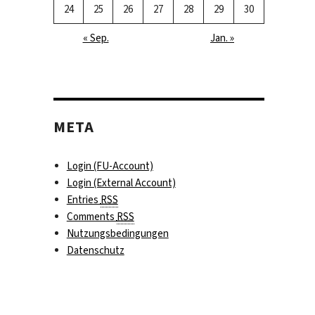
24
25
26
27
28
29
30
« Sep.
Jan. »
META
Login (FU-Account)
Login (External Account)
Entries
RSS
Comments
RSS
Nutzungsbedingungen
Datenschutz