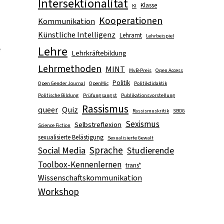
Intersektionalität
Klasse
KI
Kooperationen
Kommunikation
Künstliche Intelligenz
Lehramt
Lehrbeispiel
e
Lehre
Lehrkräftebildung
Lehrmethoden
MINT
MvB-Preis
Open Access
Politik
Open Gender Journal
OpenMic
Politikdidaktik
Politische Bildung
Prüfungsangst
Publikationsvorstellung
Rassismus
queer
Quiz
Rassismuskritik
SBDG
Sexismus
Selbstreflexion
Science Fiction
sexualisierte Belästigung
Sexualisierte Gewalt
Sprache
Social Media
Studierende
Toolbox-Kennenlernen
trans*
Wissenschaftskommunikation
Workshop