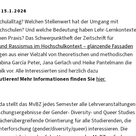
15.1.2026
schulalltag? Welchen Stellenwert hat der Umgang mit
Hochschulen? Und welche Bedeutung haben Lehr-Lernkontext
en Praxis? Das Schwerpunktheft der Zeitschrift für
 und Rassismus im Hochschulkontext – glänzende Fassaden
ragen aus einer Vielzahl von theoretischen und methodischen
Sabina García Peter, Jana Gerlach und Heike Pantelmann die
vor. Alle Interessierten sind herzlich dazu
utieren! Mehr Informationen finden Sie
hier.
nda stellt das MvBZ jedes Semester alle Lehr­veranstaltungen
schungsergebnisse der Gender- Diversity- und Queer Studies
ächerübergreifende Orientierung für alle Studierenden, die
hterforschung (gender/diversity/queer) interessieren. Die