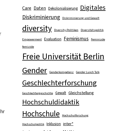
Digitales
Care
Daten
Dekolonialisierung
Diskriminierung
Diskriminierung und Gewalt
diversity
Diversity-Politiken
Diversitätspolitik
r
Feminismus
Evaluation
Empowerment
Feminizde
femizide
Freie Universität Berlin
Gender
Genderkompetenz
Gender Lunch Talk
Geschlechterforschung
Gleichstellung
Gewalt
Geschlechtergeschichte
Hochschuldidaktik
ahr
Hochschule
Hochschulforschung
inter*
Inklusion
Hochschulpolitik