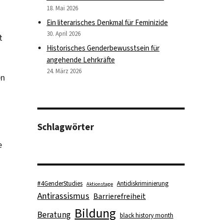
18. Mai 2026
Ein literarisches Denkmal für Feminizide
30. April 2026
t
Historisches Genderbewusstsein für
angehende Lehrkräfte
24. März 2026
en
Schlagwörter
e
#4GenderStudies
Antidiskriminierung
Aktionstage
Antirassismus
Barrierefreiheit
Bildung
Beratung
black history month