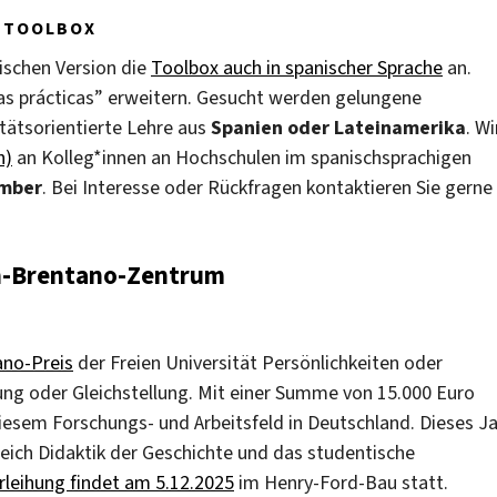
 TOOLBOX
ischen Version die
Toolbox auch in spanischer Sprache
an.
nas prácticas” erweitern. Gesucht werden gelungene
itätsorientierte Lehre aus
Spanien oder Lateinamerika
. Wi
h)
an Kolleg*innen an Hochschulen im spanischsprachigen
ember
. Bei Interesse oder Rückfragen kontaktieren Sie gerne
n-Brentano-Zentrum
ano-Preis
der Freien Universität Persönlichkeiten oder
ung oder Gleichstellung. Mit einer Summe von 15.000 Euro
diesem Forschungs- und Arbeitsfeld in Deutschland. Dieses J
reich Didaktik der Geschichte und das studentische
rleihung findet am 5.12.2025
im Henry-Ford-Bau statt.