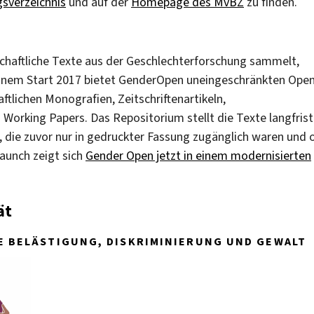
gsverzeichnis
und auf der
Homepage des MvBZ
zu finden.
chaftliche Texte aus der Geschlechterforschung sammelt,
 seinem Start 2017 bietet GenderOpen uneingeschränkten Ope
tlichen Monografien, Zeitschriftenartikeln,
Working Papers. Das Repositorium stellt die Texte langfrist
e, die zuvor nur in gedruckter Fassung zugänglich waren und o
aunch zeigt sich
Gender Open jetzt in einem modernisierten
ät
E BELÄSTIGUNG, DISKRIMINIERUNG UND GEWALT