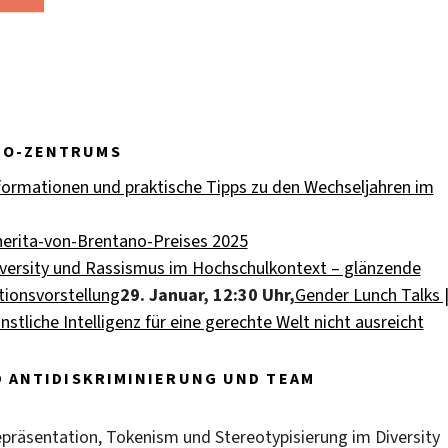
NO-ZENTRUMS
formationen und praktische Tipps zu den Wechseljahren im
herita-von-Brentano-Preises 2025
iversity und Rassismus im Hochschulkontext – glänzende
tionsvorstellung
29. Januar, 12:30 Uhr,
Gender Lunch Talks 
tliche Intelligenz für eine gerechte Welt nicht ausreicht
D ANTIDISKRIMINIERUNG UND TEAM
epräsentation, Tokenism und Stereotypisierung im Diversity