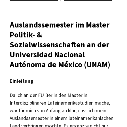
Ausland
an
der
Auslandssemester im Master
Universi
Politik- &
de
los
Sozialwissenschaften an der
Andes,
Universidad Nacional
Bogotá
Autónoma de México (UNAM)
Einleitung
Da ich an der FU Berlin den Master in
Interdisziplinären Lateinamerikastudien mache,
war für mich von Anfang an klar, dass ich mein
Auslandssemester in einem lateinamerikanischen
Land verbringen möchte. Es ergänzte nicht nur