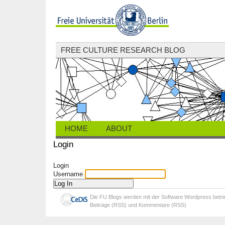
FREE CULTURE RESEARCH BLOG
HOME
ABOUT
Login
Login
Username
Die
FU Blogs
werden mit der Software
Wordpress
betr
Beiträge (RSS)
und
Kommentare (RSS)