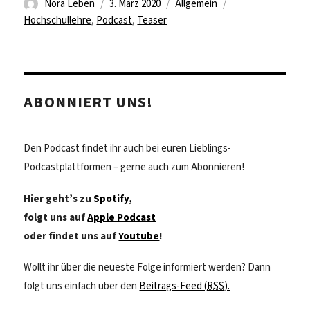
Autor
Veröffentlicht
Kategorien
Schlagwörter
Nora Leben
3. März 2020
Allgemein
a
am
Hochschullehre
,
Podcast
,
Teaser
y
V
ABONNIERT UNS!
i
d
Den Podcast findet ihr auch bei euren Lieblings-
Podcastplattformen – gerne auch zum Abonnieren!
e
Hier geht’s zu
Spotify,
o
folgt uns auf
Apple Podcast
oder findet uns auf
Youtube
!
Wollt ihr über die neueste Folge informiert werden? Dann
folgt uns einfach über den
Beitrags-Feed (
RSS
).