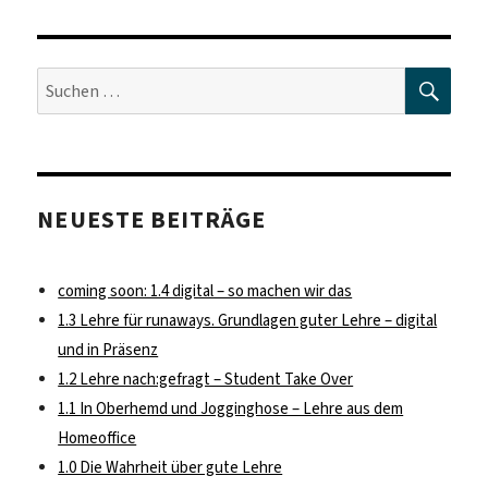
SUC
Suche
nach:
NEUESTE BEITRÄGE
coming soon: 1.4 digital – so machen wir das
1.3 Lehre für runaways. Grundlagen guter Lehre – digital
und in Präsenz
1.2 Lehre nach:gefragt – Student Take Over
1.1 In Oberhemd und Jogginghose – Lehre aus dem
Homeoffice
1.0 Die Wahrheit über gute Lehre